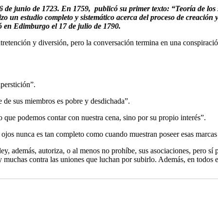
6 de junio de 1723. En 1759, publicó su primer texto: “Teoría de lo
o un estudio completo y sistemático acerca del proceso de creación y
ó en Edimburgo el 17 de julio de 1790.
retención y diversión, pero la conversación termina en una conspiració
perstición”.
te de sus miembros es pobre y desdichada”.
o que podemos contar con nuestra cena, sino por su propio interés”.
a sus ojos nunca es tan completo como cuando muestran poseer esas marcas
ley, además, autoriza, o al menos no prohíbe, sus asociaciones, pero sí
hay muchas contra las uniones que luchan por subirlo. Además, en todos 