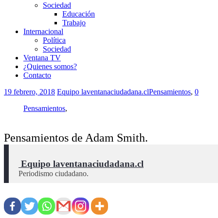
Sociedad
Educación
Trabajo
Internacional
Política
Sociedad
Ventana TV
¿Quienes somos?
Contacto
19 febrero, 2018
Equipo laventanaciudadana.cl
Pensamientos
,
0
Pensamientos
,
Pensamientos de Adam Smith.
 Equipo laventanaciudadana.cl
Periodismo ciudadano.