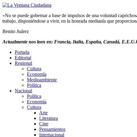
«No se puede gobernar a base de impulsos de una voluntad caprichosa, 
trabajo, disponiéndose a vivir, en la honrada medianía que proporciona 
Benito Juárez
Actualmente nos leen en: Francia, Italia, España, Canadá, E.E.U.U
Portada
Editorial
Regional
Cultura
Economía
Medioambiente
Política
Nacional
Política
Economía
Cultura
Arte
Literatura
Cine
Pensamientos
Internacional