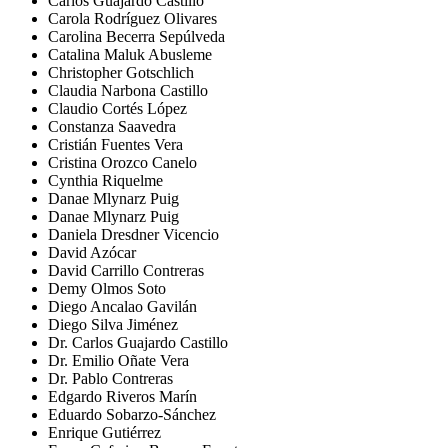
Carlos Guajardo Castillo
Carola Rodríguez Olivares
Carolina Becerra Sepúlveda
Catalina Maluk Abusleme
Christopher Gotschlich
Claudia Narbona Castillo
Claudio Cortés López
Constanza Saavedra
Cristián Fuentes Vera
Cristina Orozco Canelo
Cynthia Riquelme
Danae Mlynarz Puig
Danae Mlynarz Puig
Daniela Dresdner Vicencio
David Azócar
David Carrillo Contreras
Demy Olmos Soto
Diego Ancalao Gavilán
Diego Silva Jiménez
Dr. Carlos Guajardo Castillo
Dr. Emilio Oñate Vera
Dr. Pablo Contreras
Edgardo Riveros Marín
Eduardo Sobarzo-Sánchez
Enrique Gutiérrez