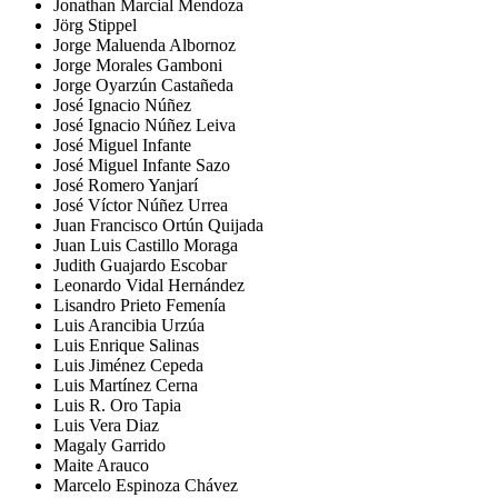
Jonathan Marcial Mendoza
Jörg Stippel
Jorge Maluenda Albornoz
Jorge Morales Gamboni
Jorge Oyarzún Castañeda
José Ignacio Núñez
José Ignacio Núñez Leiva
José Miguel Infante
José Miguel Infante Sazo
José Romero Yanjarí
José Víctor Núñez Urrea
Juan Francisco Ortún Quijada
Juan Luis Castillo Moraga
Judith Guajardo Escobar
Leonardo Vidal Hernández
Lisandro Prieto Femenía
Luis Arancibia Urzúa
Luis Enrique Salinas
Luis Jiménez Cepeda
Luis Martínez Cerna
Luis R. Oro Tapia
Luis Vera Diaz
Magaly Garrido
Maite Arauco
Marcelo Espinoza Chávez