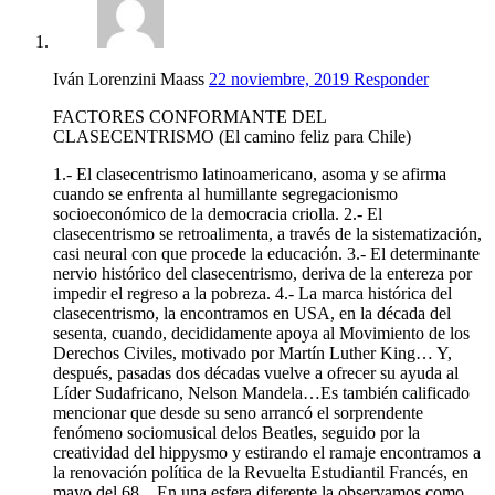
Iván Lorenzini Maass
22 noviembre, 2019
Responder
FACTORES CONFORMANTE DEL
CLASECENTRISMO (El camino feliz para Chile)
1.- El clasecentrismo latinoamericano, asoma y se afirma
cuando se enfrenta al humillante segregacionismo
socioeconómico de la democracia criolla. 2.- El
clasecentrismo se retroalimenta, a través de la sistematización,
casi neural con que procede la educación. 3.- El determinante
nervio histórico del clasecentrismo, deriva de la entereza por
impedir el regreso a la pobreza. 4.- La marca histórica del
clasecentrismo, la encontramos en USA, en la década del
sesenta, cuando, decididamente apoya al Movimiento de los
Derechos Civiles, motivado por Martín Luther King… Y,
después, pasadas dos décadas vuelve a ofrecer su ayuda al
Líder Sudafricano, Nelson Mandela…Es también calificado
mencionar que desde su seno arrancó el sorprendente
fenómeno sociomusical delos Beatles, seguido por la
creatividad del hippysmo y estirando el ramaje encontramos a
la renovación política de la Revuelta Estudiantil Francés, en
mayo del 68…En una esfera diferente la observamos como