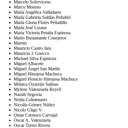
Marcelo Solervicens
Marco Moreno
María Angélica Valladares
María Gabriela Saldías Peñafiel
María Gloria Flores Peñailillo
María José Lizana
María Victoria Peralta Espinosa
Mario Bustamante Conejeros
Maroto
Mauricio Castro Jara
Mauricio J. Gnecco
Michael Silva Espinoza
Miguel Albacete
Miguel Ángel San Martín
Miguel Hinojosa Machuca
Miguel Horacio Hinojosa Machuca
Mónica Oyarzún Salinas
Mylene Valenzuela ReyeS
Nassib Segovia
Neida Colmenares
Nicolás Gómez Núñez
Nicolo Gligo V.
Omar Carrasco Carvajal
Óscar A. Valenzuela
Oscar Torres Rivera