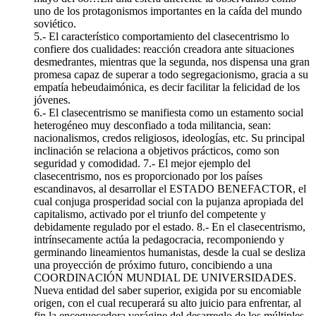
uno de los protagonismos importantes en la caída del mundo
soviético.
5.- El característico comportamiento del clasecentrismo lo
confiere dos cualidades: reacción creadora ante situaciones
desmedrantes, mientras que la segunda, nos dispensa una gran
promesa capaz de superar a todo segregacionismo, gracia a su
empatía hebeudaimónica, es decir facilitar la felicidad de los
jóvenes.
6.- El clasecentrismo se manifiesta como un estamento social
heterogéneo muy desconfiado a toda militancia, sean:
nacionalismos, credos religiosos, ideologías, etc. Su principal
inclinación se relaciona a objetivos prácticos, como son
seguridad y comodidad. 7.- El mejor ejemplo del
clasecentrismo, nos es proporcionado por los países
escandinavos, al desarrollar el ESTADO BENEFACTOR, el
cual conjuga prosperidad social con la pujanza apropiada del
capitalismo, activado por el triunfo del competente y
debidamente regulado por el estado. 8.- En el clasecentrismo,
intrínsecamente actúa la pedagocracia, recomponiendo y
germinando lineamientos humanistas, desde la cual se desliza
una proyección de próximo futuro, concibiendo a una
COORDINACIÓN MUNDIAL DE UNIVERSIDADES.
Nueva entidad del saber superior, exigida por su encomiable
origen, con el cual recuperará su alto juicio para enfrentar, al
fin la enceguecedora vorágine del desarreglo de los múltiples