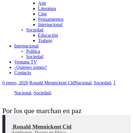
Arte
Literatura
Cine
Pensamientos
Internacional
Sociedad
Educación
Trabajo
Internacional
Política
Sociedad
Ventana TV
¿Quienes somos?
Contacto
6 enero, 2020
Ronald Mennickent Cid
Nacional
,
Sociedad
,
1
Nacional
,
Sociedad
,
Por los que marchan en paz
 Ronald Mennickent Cid
Astrónomo, Doctor en Física.
