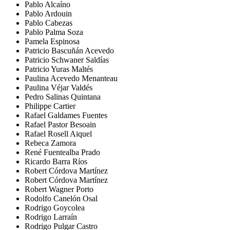
Pablo Alcaíno
Pablo Ardouin
Pablo Cabezas
Pablo Palma Soza
Pamela Espinosa
Patricio Bascuñán Acevedo
Patricio Schwaner Saldías
Patricio Yuras Maltés
Paulina Acevedo Menanteau
Paulina Véjar Valdés
Pedro Salinas Quintana
Philippe Cartier
Rafael Galdames Fuentes
Rafael Pastor Besoain
Rafael Rosell Aiquel
Rebeca Zamora
René Fuentealba Prado
Ricardo Barra Ríos
Robert Córdova Martínez
Robert Córdova Martínez
Robert Wagner Porto
Rodolfo Canelón Osal
Rodrigo Goycolea
Rodrigo Larraín
Rodrigo Pulgar Castro