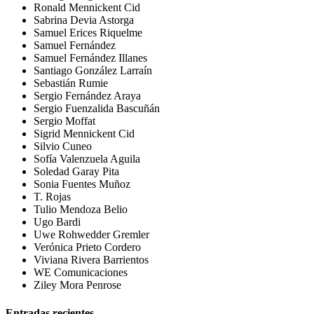
Ronald Mennickent Cid
Sabrina Devia Astorga
Samuel Erices Riquelme
Samuel Fernández
Samuel Fernández Illanes
Santiago González Larraín
Sebastián Rumie
Sergio Fernández Araya
Sergio Fuenzalida Bascuñán
Sergio Moffat
Sigrid Mennickent Cid
Silvio Cuneo
Sofía Valenzuela Aguila
Soledad Garay Pita
Sonia Fuentes Muñoz
T. Rojas
Tulio Mendoza Belio
Ugo Bardi
Uwe Rohwedder Gremler
Verónica Prieto Cordero
Viviana Rivera Barrientos
WE Comunicaciones
Ziley Mora Penrose
Entradas recientes