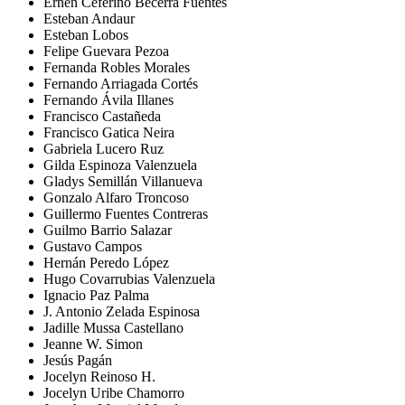
Ernen Ceferino Becerra Fuentes
Esteban Andaur
Esteban Lobos
Felipe Guevara Pezoa
Fernanda Robles Morales
Fernando Arriagada Cortés
Fernando Ávila Illanes
Francisco Castañeda
Francisco Gatica Neira
Gabriela Lucero Ruz
Gilda Espinoza Valenzuela
Gladys Semillán Villanueva
Gonzalo Alfaro Troncoso
Guillermo Fuentes Contreras
Guilmo Barrio Salazar
Gustavo Campos
Hernán Peredo López
Hugo Covarrubias Valenzuela
Ignacio Paz Palma
J. Antonio Zelada Espinosa
Jadille Mussa Castellano
Jeanne W. Simon
Jesús Pagán
Jocelyn Reinoso H.
Jocelyn Uribe Chamorro