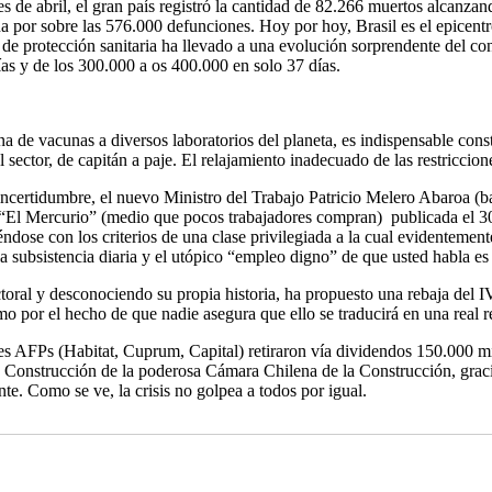
s de abril, el gran país registró la cantidad de 82.266 muertos alcanz
 por sobre las 576.000 defunciones. Hoy por hoy, Brasil es el epicent
 protección sanitaria ha llevado a una evolución sorprendente del con
as y de los 300.000 a os 400.000 en solo 37 días.
a de vacunas a diversos laboratorios del planeta, es indispensable con
sector, de capitán a paje. El relajamiento inadecuado de las restriccio
incertidumbre, el nuevo Ministro del Trabajo Patricio Melero Abaroa (b
El Mercurio” (medio que pocos trabajadores compran) publicada el 30 
e con los criterios de una clase privilegiada a la cual evidentemente “
 la subsistencia diaria y el utópico “empleo digno” de que usted habla 
toral y desconociendo su propia historia, ha propuesto una rebaja del 
o por el hecho de que nadie asegura que ello se traducirá en una real 
s AFPs (Habitat, Cuprum, Capital) retiraron vía dividendos 150.000 mi
Construcción de la poderosa Cámara Chilena de la Construcción, gracia
nte. Como se ve, la crisis no golpea a todos por igual.