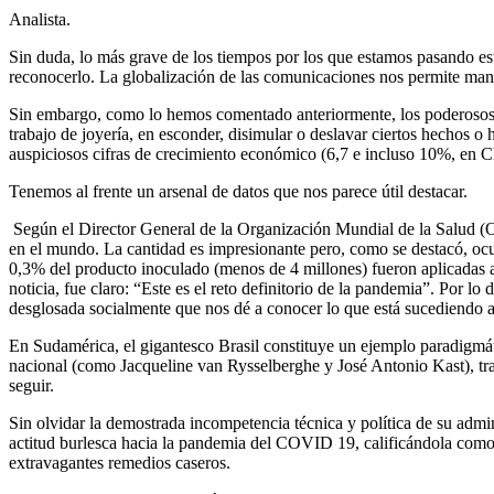
Analista.
Sin duda, lo más grave de los tiempos por los que estamos pasando es
reconocerlo. La globalización de las comunicaciones nos permite mante
Sin embargo, como lo hemos comentado anteriormente, los poderosos 
trabajo de joyería, en esconder, disimular o deslavar ciertos hechos o 
auspiciosos cifras de crecimiento económico (6,7 e incluso 10%, en Ch
Tenemos al frente un arsenal de datos que nos parece útil destacar.
Según el Director General de la Organización Mundial de la Salud (O
en el mundo. La cantidad es impresionante pero, como se destacó, ocul
0,3% del producto inoculado (menos de 4 millones) fueron aplicadas a 
noticia, fue claro: “Este es el reto definitorio de la pandemia”. Por lo
desglosada socialmente que nos dé a conocer lo que está sucediendo a n
En Sudamérica, el gigantesco Brasil constituye un ejemplo paradigmát
nacional (como Jacqueline van Rysselberghe y José Antonio Kast), tras
seguir.
Sin olvidar la demostrada incompetencia técnica y política de su admi
actitud burlesca hacia la pandemia del COVID 19, calificándola como 
extravagantes remedios caseros.