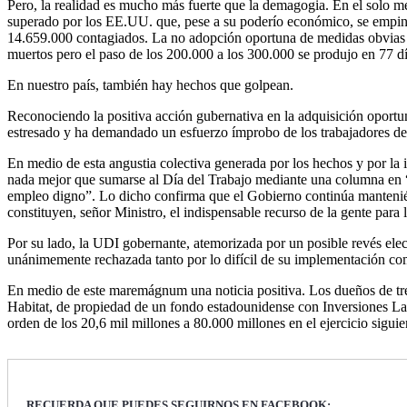
Pero, la realidad es mucho más fuerte que la demagogia. En el solo me
superado por los EE.UU. que, pese a su poderío económico, se empina
14.659.000 contagiados. La no adopción oportuna de medidas obvias de
muertos pero el paso de los 200.000 a los 300.000 se produjo en 77 dí
En nuestro país, también hay hechos que golpean.
Reconociendo la positiva acción gubernativa en la adquisición oportun
estresado y ha demandado un esfuerzo ímprobo de los trabajadores del 
En medio de esta angustia colectiva generada por los hechos y por la 
nada mejor que sumarse al Día del Trabajo mediante una columna en “
empleo digno”. Lo dicho confirma que el Gobierno continúa manteniéndos
constituyen, señor Ministro, el indispensable recurso de la gente para
Por su lado, la UDI gobernante, atemorizada por un posible revés elec
unánimemente rechazada tanto por lo difícil de su implementación com
En medio de este maremágnum una noticia positiva. Los dueños de tre
Habitat, de propiedad de un fondo estadounidense con Inversiones La 
orden de los 20,6 mil millones a 80.000 millones en el ejercicio siguie
RECUERDA QUE PUEDES SEGUIRNOS EN FACEBOOK: