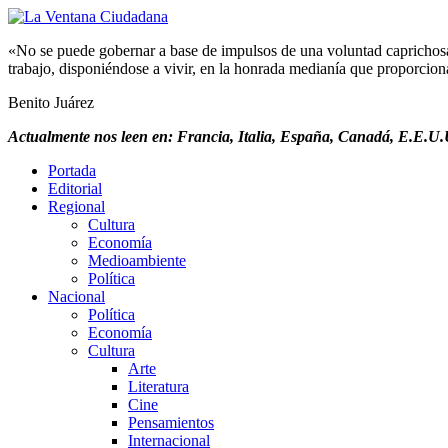
«No se puede gobernar a base de impulsos de una voluntad caprichosa, 
trabajo, disponiéndose a vivir, en la honrada medianía que proporciona 
Benito Juárez
Actualmente nos leen en: Francia, Italia, España, Canadá, E.E.U.U
Portada
Editorial
Regional
Cultura
Economía
Medioambiente
Política
Nacional
Política
Economía
Cultura
Arte
Literatura
Cine
Pensamientos
Internacional