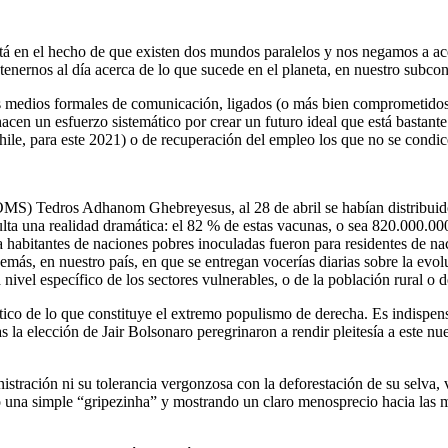
tá en el hecho de que existen dos mundos paralelos y nos negamos a ace
nernos al día acerca de lo que sucede en el planeta, en nuestro subcont
medios formales de comunicación, ligados (o más bien comprometidos) c
hacen un esfuerzo sistemático por crear un futuro ideal que está bastante
ile, para este 2021) o de recuperación del empleo los que no se condice
MS) Tedros Adhanom Ghebreyesus, al 28 de abril se habían distribuido
ta una realidad dramática: el 82 % de estas vacunas, o sea 820.000.000 
habitantes de naciones pobres inoculadas fueron para residentes de naci
 demás, en nuestro país, en que se entregan vocerías diarias sobre la evo
ivel específico de los sectores vulnerables, o de la población rural o d
ico de lo que constituye el extremo populismo de derecha. Es indispensa
 la elección de Jair Bolsonaro peregrinaron a rendir pleitesía a este n
nistración ni su tolerancia vergonzosa con la deforestación de su selva
una simple “gripezinha” y mostrando un claro menosprecio hacia las más