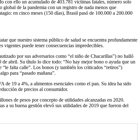
ando con ello un acumulado de 403.781 víctimas fatales, número solo
ro global de la pandemia con un registro de nada menos que
tagio: en cinco meses (150 días), Brasil pasó de 100.000 a 200.000
statar que nuestro sistema público de salud se encuentra profundamente
nes vigentes puede tener consecuencias impredecibles.
autizado por sus adversarios como “el niño de Chacarillas”) no halló
de abril. Su título lo dice todo: “No hay mejor bono o ayuda que un
le falta calle”. Los bonos (y también los criticados “retiros”)
es algo para “pasado mañana”.
IVA de 19 a 4%, a alimentos esenciales como el pan. Su idea ha sido
reducción de precios al consumidor.
llones de pesos por concepto de utilidades alcanzadas en 2020.
s a su buena gestión elevó sus utilidades de 2019 que fueron del