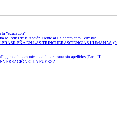
e la “education”
ía Mundial de la Acción Frente al Calentamiento Terrestre
CIENCIAS HUMANAS ¿P
Hegemonía comunicacional, o censura sin apellidos (Parte II)
ONVERSACIÓN O LA FUERZA