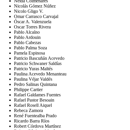
Neida Colmenares
Nicolás Gómez Núñez
Nicolo Gligo V.
Omar Carrasco Carvajal
Óscar A. Valenzuela
Oscar Torres Rivera
Pablo Alcaíno
Pablo Ardouin
Pablo Cabezas
Pablo Palma Soza
Pamela Espinosa
Patricio Bascuñán Acevedo
Patricio Schwaner Saldías
Patricio Yuras Maltés
Paulina Acevedo Menanteau
Paulina Véjar Valdés
Pedro Salinas Quintana
Philippe Cartier
Rafael Galdames Fuentes
Rafael Pastor Besoain
Rafael Rosell Aiquel
Rebeca Zamora
René Fuentealba Prado
Ricardo Barra Ríos
Robert Córdova Martínez