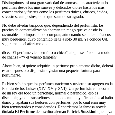
Distinguimos así una gran variedad de aromas que caracterizan los
perfumes desde los más suaves y delicados olores hasta los más
concentrados y fuertes como los perfumes dulces, cítricos, ácidos,
silvestres, campestres, o los que sean de su agrado.
No debe olvidar tampoco que, dependiendo del perfumista, los
precios de comercialización abarcan un rango que va desde lo
razonable a lo imposible de comprar, aún cuando se trate de frascos
muy pequeños, cuyo contenido llega a sólo 30 ml. Ya conoce Ud.
seguramente el aforismo que
dice: “El perfume viene en frasco chico”, al que se añade – a modo
de chanza –“y el veneno también”.
Ahora bien, si quiere adquirir un perfume propiamente dicho, deberá
estar dispuesto o dispuesta a gastar una pequeña fortuna para
perfumarse.
Es bien sabido que los perfumes nacieron y tuvieron su apogeo en la
Francia de los Luises (XIV, XV y XVI). Un perfumista en la corte
de un rey era todo un personaje, normal o paranoico, eso es
discutible, ya que sus señores tampoco eran muy aficionados al baño
diario y tapaban sus hedores con perfumes, por lo cual eran muy
bien remunerados y considerados. Recordemos la famosa novela
titulada
El Perfume
del escritor alemán
Patrick Susskind
que lleva