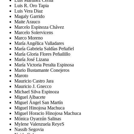
Luis Martínez Cerna
Luis R. Oro Tapia
Luis Vera Diaz
Magaly Garrido
Maite Arauco
Marcelo Espinoza Chávez
Marcelo Solervicens
Marco Moreno
María Angélica Valladares
María Gabriela Saldías Peñafiel
María Gloria Flores Peñailillo
María José Lizana
María Victoria Peralta Espinosa
Mario Bustamante Conejeros
Maroto
Mauricio Castro Jara
Mauricio J. Gnecco
Michael Silva Espinoza
Miguel Albacete
Miguel Ángel San Martín
Miguel Hinojosa Machuca
Miguel Horacio Hinojosa Machuca
Mónica Oyarzún Salinas
Mylene Valenzuela ReyeS
Nassib Segovia