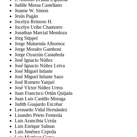
Jadille Mussa Castellano
Jeanne W. Simon
Jesús Pagán
Jocelyn Reinoso H.
Jocelyn Uribe Chamorro
Jonathan Marcial Mendoza
Jörg Stippel
Jorge Maluenda Albornoz
Jorge Morales Gamboni
Jorge Oyarzún Castañeda
José Ignacio Núñez
José Ignacio Núñez Leiva
José Miguel Infante
José Miguel Infante Sazo
José Romero Yanjarí
José Víctor Núñez Urrea
Juan Francisco Ortún Quijada
Juan Luis Castillo Moraga
Judith Guajardo Escobar
Leonardo Vidal Hernández
Lisandro Prieto Femenía
Luis Arancibia Urzúa
Luis Enrique Salinas
Luis Jiménez Cepeda