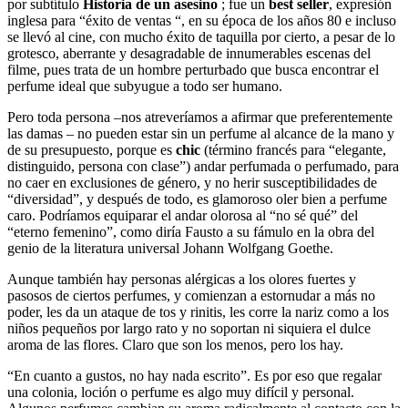
por subtítulo
Historia de un asesino
; fue un
best seller
, expresión
inglesa para “éxito de ventas “, en su época de los años 80 e incluso
se llevó al cine, con mucho éxito de taquilla por cierto, a pesar de lo
grotesco, aberrante y desagradable de innumerables escenas del
filme, pues trata de un hombre perturbado que busca encontrar el
perfume ideal que subyugue a todo ser humano.
Pero toda persona –nos atreveríamos a afirmar que preferentemente
las damas – no pueden estar sin un perfume al alcance de la mano y
de su presupuesto, porque es
chic
(término francés para “elegante,
distinguido, persona con clase”) andar perfumada o perfumado, para
no caer en exclusiones de género, y no herir susceptibilidades de
“diversidad”, y después de todo, es glamoroso oler bien a perfume
caro. Podríamos equiparar el andar olorosa al “no sé qué” del
“eterno femenino”, como diría Fausto a su fámulo en la obra del
genio de la literatura universal Johann Wolfgang Goethe.
Aunque también hay personas alérgicas a los olores fuertes y
pasosos de ciertos perfumes, y comienzan a estornudar a más no
poder, les da un ataque de tos y rinitis, les corre la nariz como a los
niños pequeños por largo rato y no soportan ni siquiera el dulce
aroma de las flores. Claro que son los menos, pero los hay.
“En cuanto a gustos, no hay nada escrito”. Es por eso que regalar
una colonia, loción o perfume es algo muy difícil y personal.