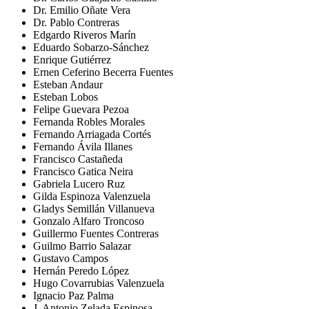
Dr. Emilio Oñate Vera
Dr. Pablo Contreras
Edgardo Riveros Marín
Eduardo Sobarzo-Sánchez
Enrique Gutiérrez
Ernen Ceferino Becerra Fuentes
Esteban Andaur
Esteban Lobos
Felipe Guevara Pezoa
Fernanda Robles Morales
Fernando Arriagada Cortés
Fernando Ávila Illanes
Francisco Castañeda
Francisco Gatica Neira
Gabriela Lucero Ruz
Gilda Espinoza Valenzuela
Gladys Semillán Villanueva
Gonzalo Alfaro Troncoso
Guillermo Fuentes Contreras
Guilmo Barrio Salazar
Gustavo Campos
Hernán Peredo López
Hugo Covarrubias Valenzuela
Ignacio Paz Palma
J. Antonio Zelada Espinosa