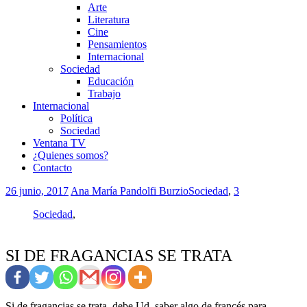
Arte
Literatura
Cine
Pensamientos
Internacional
Sociedad
Educación
Trabajo
Internacional
Política
Sociedad
Ventana TV
¿Quienes somos?
Contacto
26 junio, 2017
Ana María Pandolfi Burzio
Sociedad
,
3
Sociedad
,
SI DE FRAGANCIAS SE TRATA
Si de fragancias se trata, debe Ud. saber algo de francés para