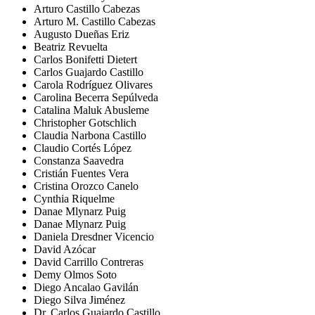
Arturo Castillo Cabezas
Arturo M. Castillo Cabezas
Augusto Dueñas Eriz
Beatriz Revuelta
Carlos Bonifetti Dietert
Carlos Guajardo Castillo
Carola Rodríguez Olivares
Carolina Becerra Sepúlveda
Catalina Maluk Abusleme
Christopher Gotschlich
Claudia Narbona Castillo
Claudio Cortés López
Constanza Saavedra
Cristián Fuentes Vera
Cristina Orozco Canelo
Cynthia Riquelme
Danae Mlynarz Puig
Danae Mlynarz Puig
Daniela Dresdner Vicencio
David Azócar
David Carrillo Contreras
Demy Olmos Soto
Diego Ancalao Gavilán
Diego Silva Jiménez
Dr. Carlos Guajardo Castillo