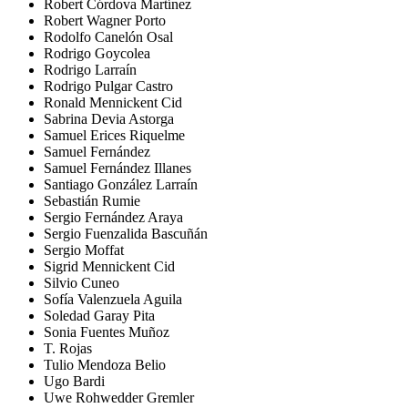
Robert Córdova Martínez
Robert Wagner Porto
Rodolfo Canelón Osal
Rodrigo Goycolea
Rodrigo Larraín
Rodrigo Pulgar Castro
Ronald Mennickent Cid
Sabrina Devia Astorga
Samuel Erices Riquelme
Samuel Fernández
Samuel Fernández Illanes
Santiago González Larraín
Sebastián Rumie
Sergio Fernández Araya
Sergio Fuenzalida Bascuñán
Sergio Moffat
Sigrid Mennickent Cid
Silvio Cuneo
Sofía Valenzuela Aguila
Soledad Garay Pita
Sonia Fuentes Muñoz
T. Rojas
Tulio Mendoza Belio
Ugo Bardi
Uwe Rohwedder Gremler