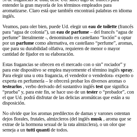
entender la gran mayoría de los términos empleados para
aromatizarse. Claro está que también encontrará palabras en idioma
inglés.
Veamos, para oler bien, puede Ud. elegir un
eau de toilette
(francés
para “agua de colonia”), un
eau de parfume
– del francés “agua de
perfume” literalmente -, denominado en castellano “loción” u optar
por un
parfume
como alternativa, en castellano “perfume”, aromas,
que para su durabilidad olfativa, requieren de menor o mayor
cantidad de fijador en su elaboración.
Estas fragancias se ofrecen en el mercado con o sin” rociador” y
para este dispositivo se emplea mayormente el término inglés
spray
.
Para elegir una u otra fragancia, el vendedor o vendedora- experto o
experta en perfumería – le ofrecerá probar los diversos aromas o
testearlos
, verbo derivado del sustantivo inglés
test
que significa
“prueba” y, para este fin, se hace uso de un
tester
o “probador”, con
el que Ud. podrá disfrutar de las delicias aromáticas que están a su
disposición.
No olvide que los aromas predilectos de damas y varones ostentan
dejos florales, frutales, almizcleros (del inglés
musk
, aroma que se
extrae de la hormona sexual de la rata almizclera), o un olor que
semeja a un
tutti quanti
de todos.