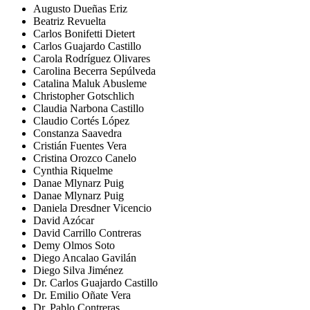
Augusto Dueñas Eriz
Beatriz Revuelta
Carlos Bonifetti Dietert
Carlos Guajardo Castillo
Carola Rodríguez Olivares
Carolina Becerra Sepúlveda
Catalina Maluk Abusleme
Christopher Gotschlich
Claudia Narbona Castillo
Claudio Cortés López
Constanza Saavedra
Cristián Fuentes Vera
Cristina Orozco Canelo
Cynthia Riquelme
Danae Mlynarz Puig
Danae Mlynarz Puig
Daniela Dresdner Vicencio
David Azócar
David Carrillo Contreras
Demy Olmos Soto
Diego Ancalao Gavilán
Diego Silva Jiménez
Dr. Carlos Guajardo Castillo
Dr. Emilio Oñate Vera
Dr. Pablo Contreras