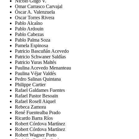
Nicolo Gligo V.
Omar Carrasco Carvajal
Óscar A. Valenzuela
Oscar Torres Rivera
Pablo Alcaíno
Pablo Ardouin
Pablo Cabezas
Pablo Palma Soza
Pamela Espinosa
Patricio Bascuñán Acevedo
Patricio Schwaner Saldías
Patricio Yuras Maltés
Paulina Acevedo Menanteau
Paulina Véjar Valdés
Pedro Salinas Quintana
Philippe Cartier
Rafael Galdames Fuentes
Rafael Pastor Besoain
Rafael Rosell Aiquel
Rebeca Zamora
René Fuentealba Prado
Ricardo Barra Ríos
Robert Córdova Martínez
Robert Córdova Martínez
Robert Wagner Porto