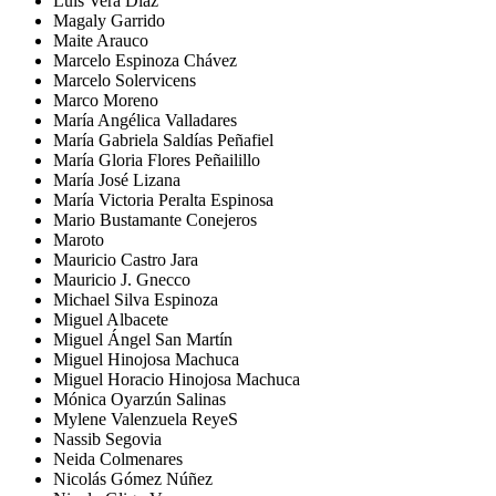
Luis Vera Diaz
Magaly Garrido
Maite Arauco
Marcelo Espinoza Chávez
Marcelo Solervicens
Marco Moreno
María Angélica Valladares
María Gabriela Saldías Peñafiel
María Gloria Flores Peñailillo
María José Lizana
María Victoria Peralta Espinosa
Mario Bustamante Conejeros
Maroto
Mauricio Castro Jara
Mauricio J. Gnecco
Michael Silva Espinoza
Miguel Albacete
Miguel Ángel San Martín
Miguel Hinojosa Machuca
Miguel Horacio Hinojosa Machuca
Mónica Oyarzún Salinas
Mylene Valenzuela ReyeS
Nassib Segovia
Neida Colmenares
Nicolás Gómez Núñez