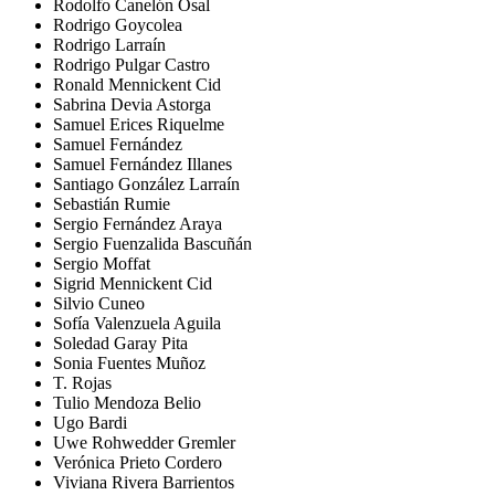
Rodolfo Canelón Osal
Rodrigo Goycolea
Rodrigo Larraín
Rodrigo Pulgar Castro
Ronald Mennickent Cid
Sabrina Devia Astorga
Samuel Erices Riquelme
Samuel Fernández
Samuel Fernández Illanes
Santiago González Larraín
Sebastián Rumie
Sergio Fernández Araya
Sergio Fuenzalida Bascuñán
Sergio Moffat
Sigrid Mennickent Cid
Silvio Cuneo
Sofía Valenzuela Aguila
Soledad Garay Pita
Sonia Fuentes Muñoz
T. Rojas
Tulio Mendoza Belio
Ugo Bardi
Uwe Rohwedder Gremler
Verónica Prieto Cordero
Viviana Rivera Barrientos