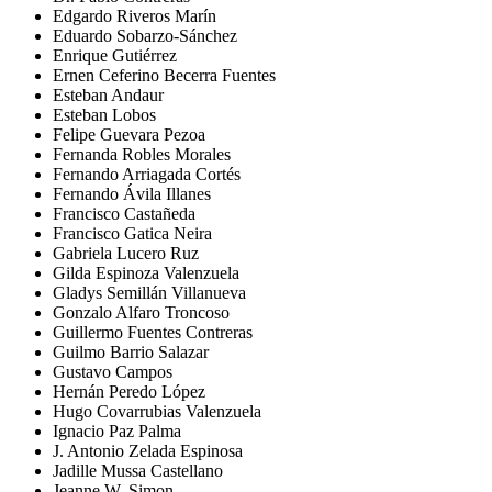
Edgardo Riveros Marín
Eduardo Sobarzo-Sánchez
Enrique Gutiérrez
Ernen Ceferino Becerra Fuentes
Esteban Andaur
Esteban Lobos
Felipe Guevara Pezoa
Fernanda Robles Morales
Fernando Arriagada Cortés
Fernando Ávila Illanes
Francisco Castañeda
Francisco Gatica Neira
Gabriela Lucero Ruz
Gilda Espinoza Valenzuela
Gladys Semillán Villanueva
Gonzalo Alfaro Troncoso
Guillermo Fuentes Contreras
Guilmo Barrio Salazar
Gustavo Campos
Hernán Peredo López
Hugo Covarrubias Valenzuela
Ignacio Paz Palma
J. Antonio Zelada Espinosa
Jadille Mussa Castellano
Jeanne W. Simon