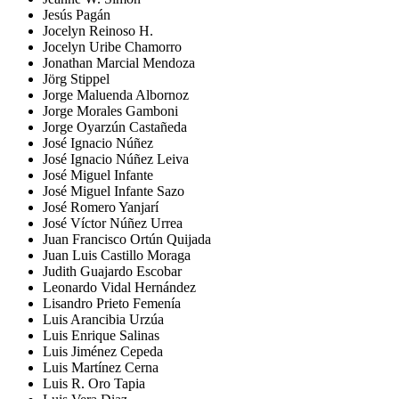
Jesús Pagán
Jocelyn Reinoso H.
Jocelyn Uribe Chamorro
Jonathan Marcial Mendoza
Jörg Stippel
Jorge Maluenda Albornoz
Jorge Morales Gamboni
Jorge Oyarzún Castañeda
José Ignacio Núñez
José Ignacio Núñez Leiva
José Miguel Infante
José Miguel Infante Sazo
José Romero Yanjarí
José Víctor Núñez Urrea
Juan Francisco Ortún Quijada
Juan Luis Castillo Moraga
Judith Guajardo Escobar
Leonardo Vidal Hernández
Lisandro Prieto Femenía
Luis Arancibia Urzúa
Luis Enrique Salinas
Luis Jiménez Cepeda
Luis Martínez Cerna
Luis R. Oro Tapia