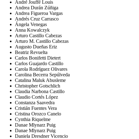
André Jouffé Louis
Andrea Durán Zúñiga
Andrea Figueroa Vargas
Andrés Cruz Carrasco
Ángela Venegas
Anna Kowalczyk
Arturo Castillo Cabezas
Arturo M. Castillo Cabezas
Augusto Dueñas Eriz
Beatriz Revuelta
Carlos Bonifetti Dietert
Carlos Guajardo Castillo
Carola Rodríguez Olivares
Carolina Becerra Sepúlveda
Catalina Maluk Abusleme
Christopher Gotschlich
Claudia Narbona Castillo
Claudio Cortés López
Constanza Saavedra
Cristián Fuentes Vera
Cristina Orozco Canelo
Cynthia Riquelme
Danae Mlynarz Puig
Danae Mlynarz Puig
Daniela Dresdner Vicencio