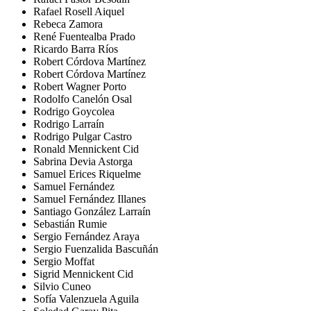
Rafael Rosell Aiquel
Rebeca Zamora
René Fuentealba Prado
Ricardo Barra Ríos
Robert Córdova Martínez
Robert Córdova Martínez
Robert Wagner Porto
Rodolfo Canelón Osal
Rodrigo Goycolea
Rodrigo Larraín
Rodrigo Pulgar Castro
Ronald Mennickent Cid
Sabrina Devia Astorga
Samuel Erices Riquelme
Samuel Fernández
Samuel Fernández Illanes
Santiago González Larraín
Sebastián Rumie
Sergio Fernández Araya
Sergio Fuenzalida Bascuñán
Sergio Moffat
Sigrid Mennickent Cid
Silvio Cuneo
Sofía Valenzuela Aguila