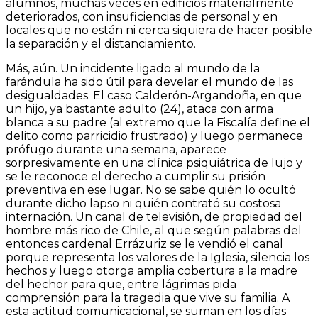
alumnos, muchas veces en edificios materialmente
deteriorados, con insuficiencias de personal y en
locales que no están ni cerca siquiera de hacer posible
la separación y el distanciamiento.
Más, aún. Un incidente ligado al mundo de la
farándula ha sido útil para develar el mundo de las
desigualdades. El caso Calderón-Argandoña, en que
un hijo, ya bastante adulto (24), ataca con arma
blanca a su padre (al extremo que la Fiscalía define el
delito como parricidio frustrado) y luego permanece
prófugo durante una semana, aparece
sorpresivamente en una clínica psiquiátrica de lujo y
se le reconoce el derecho a cumplir su prisión
preventiva en ese lugar. No se sabe quién lo ocultó
durante dicho lapso ni quién contrató su costosa
internación. Un canal de televisión, de propiedad del
hombre más rico de Chile, al que según palabras del
entonces cardenal Errázuriz se le vendió el canal
porque representa los valores de la Iglesia, silencia los
hechos y luego otorga amplia cobertura a la madre
del hechor para que, entre lágrimas pida
comprensión para la tragedia que vive su familia. A
esta actitud comunicacional, se suman en los días