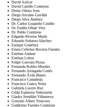
David Azócar
David Carrillo Contreras
Demy Olmos Soto
Diego Ancalao Gavilán
Diego Silva Jiménez
Dr. Carlos Guajardo Castillo
Dr. Emilio Oñate Vera
Dr. Pablo Contreras
Edgardo Riveros Marín
Eduardo Sobarzo-Sánchez
Enrique Gutiérrez
Ernen Ceferino Becerra Fuentes
Esteban Andaur
Esteban Lobos
Felipe Guevara Pezoa
Fernanda Robles Morales
Fernando Arriagada Cortés
Fernando Ávila Illanes
Francisco Castañeda
Francisco Gatica Neira
Gabriela Lucero Ruz
Gilda Espinoza Valenzuela
Gladys Semillán Villanueva
Gonzalo Alfaro Troncoso
Guillermo Fuentes Contreras