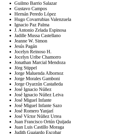
Guilmo Barrio Salazar
Gustavo Campos
Hernán Peredo López
Hugo Covarrubias Valenzuela
Ignacio Paz Palma
J. Antonio Zelada Espinosa
Jadille Mussa Castellano
Jeanne W. Simon
Jesús Pagán
Jocelyn Reinoso H.
Jocelyn Uribe Chamorro
Jonathan Marcial Mendoza
Jörg Stippel
Jorge Maluenda Albornoz
Jorge Morales Gamboni
Jorge Oyarzún Castañeda
José Ignacio Núñez
José Ignacio Núñez Leiva
José Miguel Infante
José Miguel Infante Sazo
José Romero Yanjarí
José Víctor Núñez Urrea
Juan Francisco Ortún Quijada
Juan Luis Castillo Moraga
Judith Guajardo Escobar