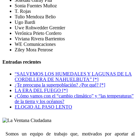
Soledad Garay Pita
Sonia Fuentes Muñoz
T. Rojas
Tulio Mendoza Belio
Ugo Bardi
Uwe Rohwedder Gremler
Verónica Prieto Cordero
Viviana Rivera Barrientos
WE Comunicaciones
Ziley Mora Penrose
Entradas recientes
“SALVEMOS LOS HUMEDALES Y LAGUNAS DE LA
CORDILLERA DE NAHUELBUTA” [*]
¿Te preocupa la superpoblación? ¿Por qué? [*]
LA ERA DEL FUEGO [*]
¿Cómo vamos con el “cambio climático” y “las temperaturas”
de la tierra y los océanos?
ELOGIO AL PASO LENTO
Somos un equipo de trabajo que, motivados por aportar al