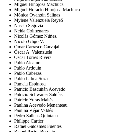
Miguel Hinojosa Machuca
Miguel Horacio Hinojosa Machuca
Mónica Oyarzún Salinas
Mylene Valenzuela ReyeS
Nassib Segovia
Neida Colmenares
Nicolás Gómez Núñez
Nicolo Gligo V.
Omar Carrasco Carvajal
Óscar A. Valenzuela
Oscar Torres Rivera
Pablo Alcaíno
Pablo Ardouin
Pablo Cabezas
Pablo Palma Soza
Pamela Espinosa
Patricio Bascuñán Acevedo
Patricio Schwaner Saldías
Patricio Yuras Maltés
Paulina Acevedo Menanteau
Paulina Véjar Valdés
Pedro Salinas Quintana
Philippe Cartier
Rafael Galdames Fuentes
Rafael Pastor Besoain