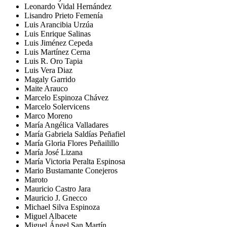
Leonardo Vidal Hernández
Lisandro Prieto Femenía
Luis Arancibia Urzúa
Luis Enrique Salinas
Luis Jiménez Cepeda
Luis Martínez Cerna
Luis R. Oro Tapia
Luis Vera Diaz
Magaly Garrido
Maite Arauco
Marcelo Espinoza Chávez
Marcelo Solervicens
Marco Moreno
María Angélica Valladares
María Gabriela Saldías Peñafiel
María Gloria Flores Peñailillo
María José Lizana
María Victoria Peralta Espinosa
Mario Bustamante Conejeros
Maroto
Mauricio Castro Jara
Mauricio J. Gnecco
Michael Silva Espinoza
Miguel Albacete
Miguel Ángel San Martín