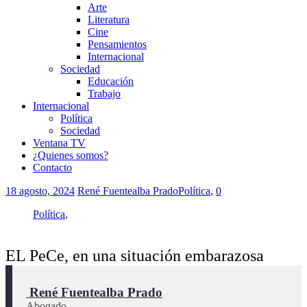
Arte
Literatura
Cine
Pensamientos
Internacional
Sociedad
Educación
Trabajo
Internacional
Política
Sociedad
Ventana TV
¿Quienes somos?
Contacto
18 agosto, 2024
René Fuentealba Prado
Política
,
0
Política
,
EL PeCe, en una situación embarazosa
 René Fuentealba Prado
Abogado.