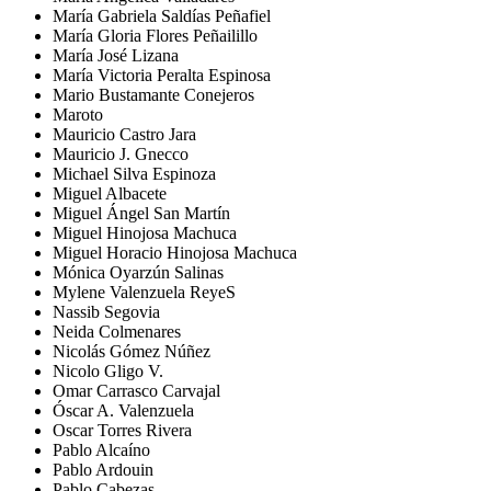
María Gabriela Saldías Peñafiel
María Gloria Flores Peñailillo
María José Lizana
María Victoria Peralta Espinosa
Mario Bustamante Conejeros
Maroto
Mauricio Castro Jara
Mauricio J. Gnecco
Michael Silva Espinoza
Miguel Albacete
Miguel Ángel San Martín
Miguel Hinojosa Machuca
Miguel Horacio Hinojosa Machuca
Mónica Oyarzún Salinas
Mylene Valenzuela ReyeS
Nassib Segovia
Neida Colmenares
Nicolás Gómez Núñez
Nicolo Gligo V.
Omar Carrasco Carvajal
Óscar A. Valenzuela
Oscar Torres Rivera
Pablo Alcaíno
Pablo Ardouin
Pablo Cabezas