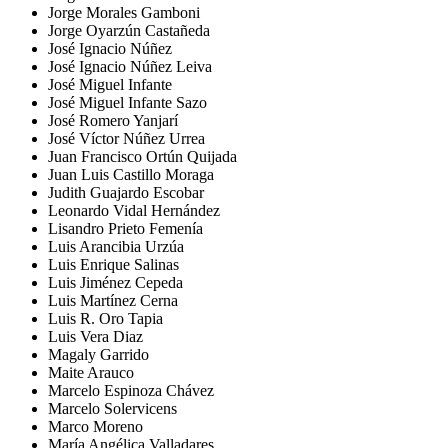
Jorge Morales Gamboni
Jorge Oyarzún Castañeda
José Ignacio Núñez
José Ignacio Núñez Leiva
José Miguel Infante
José Miguel Infante Sazo
José Romero Yanjarí
José Víctor Núñez Urrea
Juan Francisco Ortún Quijada
Juan Luis Castillo Moraga
Judith Guajardo Escobar
Leonardo Vidal Hernández
Lisandro Prieto Femenía
Luis Arancibia Urzúa
Luis Enrique Salinas
Luis Jiménez Cepeda
Luis Martínez Cerna
Luis R. Oro Tapia
Luis Vera Diaz
Magaly Garrido
Maite Arauco
Marcelo Espinoza Chávez
Marcelo Solervicens
Marco Moreno
María Angélica Valladares