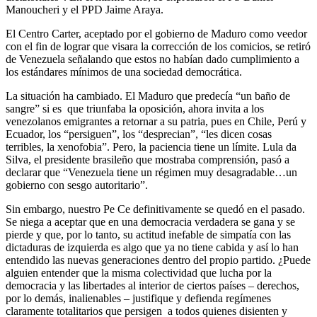
Manoucheri y el PPD Jaime Araya.
El Centro Carter, aceptado por el gobierno de Maduro como veedor
con el fin de lograr que visara la corrección de los comicios, se retiró
de Venezuela señalando que estos no habían dado cumplimiento a
los estándares mínimos de una sociedad democrática.
La situación ha cambiado. El Maduro que predecía “un baño de
sangre” si es que triunfaba la oposición, ahora invita a los
venezolanos emigrantes a retornar a su patria, pues en Chile, Perú y
Ecuador, los “persiguen”, los “desprecian”, “les dicen cosas
terribles, la xenofobia”. Pero, la paciencia tiene un límite. Lula da
Silva, el presidente brasileño que mostraba comprensión, pasó a
declarar que “Venezuela tiene un régimen muy desagradable…un
gobierno con sesgo autoritario”.
Sin embargo, nuestro Pe Ce definitivamente se quedó en el pasado.
Se niega a aceptar que en una democracia verdadera se gana y se
pierde y que, por lo tanto, su actitud inefable de simpatía con las
dictaduras de izquierda es algo que ya no tiene cabida y así lo han
entendido las nuevas generaciones dentro del propio partido. ¿Puede
alguien entender que la misma colectividad que lucha por la
democracia y las libertades al interior de ciertos países – derechos,
por lo demás, inalienables – justifique y defienda regímenes
claramente totalitarios que persigen a todos quienes disienten y