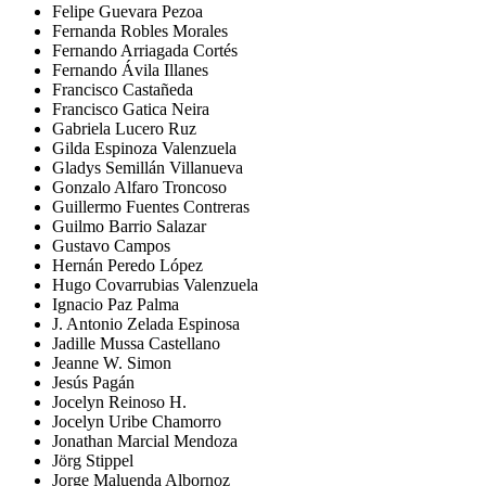
Felipe Guevara Pezoa
Fernanda Robles Morales
Fernando Arriagada Cortés
Fernando Ávila Illanes
Francisco Castañeda
Francisco Gatica Neira
Gabriela Lucero Ruz
Gilda Espinoza Valenzuela
Gladys Semillán Villanueva
Gonzalo Alfaro Troncoso
Guillermo Fuentes Contreras
Guilmo Barrio Salazar
Gustavo Campos
Hernán Peredo López
Hugo Covarrubias Valenzuela
Ignacio Paz Palma
J. Antonio Zelada Espinosa
Jadille Mussa Castellano
Jeanne W. Simon
Jesús Pagán
Jocelyn Reinoso H.
Jocelyn Uribe Chamorro
Jonathan Marcial Mendoza
Jörg Stippel
Jorge Maluenda Albornoz