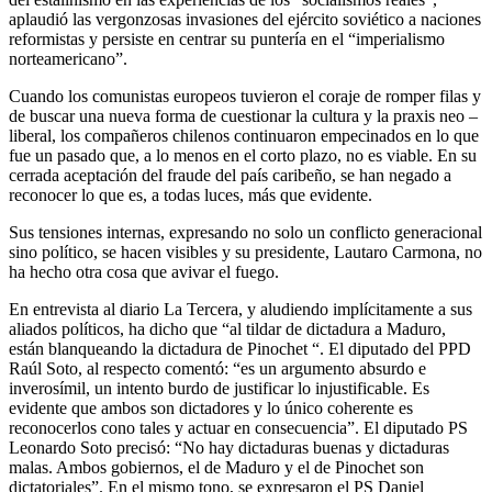
aplaudió las vergonzosas invasiones del ejército soviético a naciones
reformistas y persiste en centrar su puntería en el “imperialismo
norteamericano”.
Cuando los comunistas europeos tuvieron el coraje de romper filas y
de buscar una nueva forma de cuestionar la cultura y la praxis neo –
liberal, los compañeros chilenos continuaron empecinados en lo que
fue un pasado que, a lo menos en el corto plazo, no es viable. En su
cerrada aceptación del fraude del país caribeño, se han negado a
reconocer lo que es, a todas luces, más que evidente.
Sus tensiones internas, expresando no solo un conflicto generacional
sino político, se hacen visibles y su presidente, Lautaro Carmona, no
ha hecho otra cosa que avivar el fuego.
En entrevista al diario La Tercera, y aludiendo implícitamente a sus
aliados políticos, ha dicho que “al tildar de dictadura a Maduro,
están blanqueando la dictadura de Pinochet “. El diputado del PPD
Raúl Soto, al respecto comentó: “es un argumento absurdo e
inverosímil, un intento burdo de justificar lo injustificable. Es
evidente que ambos son dictadores y lo único coherente es
reconocerlos cono tales y actuar en consecuencia”. El diputado PS
Leonardo Soto precisó: “No hay dictaduras buenas y dictaduras
malas. Ambos gobiernos, el de Maduro y el de Pinochet son
dictatoriales”. En el mismo tono, se expresaron el PS Daniel