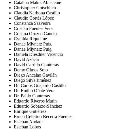
Catalina Maluk Abusleme
Christopher Gotschlich
Claudia Narbona Castillo
Claudio Cortés López
Constanza Saavedra
Cristián Fuentes Vera
Cristina Orozco Canelo
Cynthia Riquelme
Danae Mlynarz Puig
Danae Mlynarz Puig
Daniela Dresdner Vicencio
David Azócar
David Carrillo Contreras
Demy Olmos Soto
Diego Ancalao Gavilán
Diego Silva Jiménez
Dr. Carlos Guajardo Castillo
Dr. Emilio Oñate Vera
Dr. Pablo Contreras
Edgardo Riveros Marín
Eduardo Sobarzo-Sánchez
Enrique Gutiérrez
Ernen Ceferino Becerra Fuentes
Esteban Andaur
Esteban Lobos