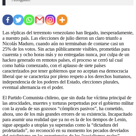
Las réplicas del terremoto venezolano han llegado, inesperadamente,
a nuestro país. Las elecciones de julio dieron un claro triunfo a
Nicolás Maduro, cuando aún no terminaban de contarse casi un
25% de los votos. Sin actas públicamente visibles, prometidas para
cuarenta y ocho horas más y no entregadas nunca, por culpa de un
hackeo generado en remotos países, el proceso se cerró tal cual
como había comenzado, con el aplauso de siete países
caracterizados por tener gobiernos que no aceptan esa democracia
liberal que se caracteriza por pleno respeto a los derechos humanos,
independencia de los poderes del Estado, elecciones plurales,
eventual alternancia en el poder.
El Partido Comunista chileno, que sin duda fue víctima principal de
las atrocidades, muertes y torturas perpetradas por el gobierno militar
con la ayuda de sus gozosos “cómplices pasivos”, ha cometido,
ahora, uno de los más grandes errores de su existencia. Incapacitado
para asumir una realidad que ya no es la de los tiempos de Lenin,
sigue apegado a utopías ya superadas como la “dictadura del
proletariado”, no reconoció en su momento los pecados develados
del estalinismo en las experiencias de los “socialismos reales”,