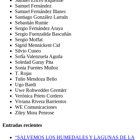
Samuel Erices Riquelme
Samuel Fernández
Samuel Fernández Illanes
Santiago González Larraín
Sebastián Rumie
Sergio Fernández Araya
Sergio Fuenzalida Bascuñán
Sergio Moffat
Sigrid Mennickent Cid
Silvio Cuneo
Sofía Valenzuela Aguila
Soledad Garay Pita
Sonia Fuentes Muñoz
T. Rojas
Tulio Mendoza Belio
Ugo Bardi
Uwe Rohwedder Gremler
Verónica Prieto Cordero
Viviana Rivera Barrientos
WE Comunicaciones
Ziley Mora Penrose
Entradas recientes
“SALVEMOS LOS HUMEDALES Y LAGUNAS DE LA