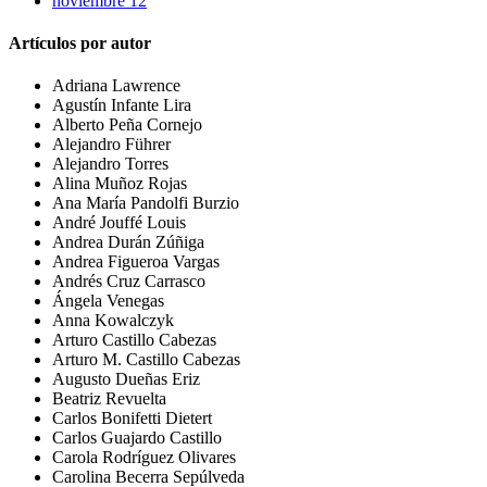
noviembre 12
Artículos por autor
Adriana Lawrence
Agustín Infante Lira
Alberto Peña Cornejo
Alejandro Führer
Alejandro Torres
Alina Muñoz Rojas
Ana María Pandolfi Burzio
André Jouffé Louis
Andrea Durán Zúñiga
Andrea Figueroa Vargas
Andrés Cruz Carrasco
Ángela Venegas
Anna Kowalczyk
Arturo Castillo Cabezas
Arturo M. Castillo Cabezas
Augusto Dueñas Eriz
Beatriz Revuelta
Carlos Bonifetti Dietert
Carlos Guajardo Castillo
Carola Rodríguez Olivares
Carolina Becerra Sepúlveda