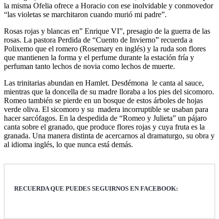
la misma Ofelia ofrece a Horacio con ese inolvidable y conmovedor
“las violetas se marchitaron cuando murió mi padre”.
Rosas rojas y blancas en” Enrique VI”, presagio de la guerra de las
rosas. La pastora Perdida de “Cuento de Invierno” recuerda a
Polixemo que el romero (Rosemary en inglés) y la ruda son flores
que mantienen la forma y el perfume durante la estación fría y
perfuman tanto lechos de novia como lechos de muerte.
Las trinitarias abundan en Hamlet. Desdémona le canta al sauce,
mientras que la doncella de su madre lloraba a los pies del sicomoro.
Romeo también se pierde en un bosque de estos árboles de hojas
verde oliva. El sicomoro y su madera incorruptible se usaban para
hacer sarcófagos. En la despedida de “Romeo y Julieta” un pájaro
canta sobre el granado, que produce flores rojas y cuya fruta es la
granada. Una manera distinta de acercarnos al dramaturgo, su obra y
al idioma inglés, lo que nunca está demás.
RECUERDA QUE PUEDES SEGUIRNOS EN FACEBOOK: