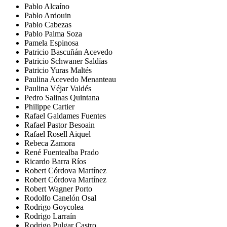
Pablo Alcaíno
Pablo Ardouin
Pablo Cabezas
Pablo Palma Soza
Pamela Espinosa
Patricio Bascuñán Acevedo
Patricio Schwaner Saldías
Patricio Yuras Maltés
Paulina Acevedo Menanteau
Paulina Véjar Valdés
Pedro Salinas Quintana
Philippe Cartier
Rafael Galdames Fuentes
Rafael Pastor Besoain
Rafael Rosell Aiquel
Rebeca Zamora
René Fuentealba Prado
Ricardo Barra Ríos
Robert Córdova Martínez
Robert Córdova Martínez
Robert Wagner Porto
Rodolfo Canelón Osal
Rodrigo Goycolea
Rodrigo Larraín
Rodrigo Pulgar Castro