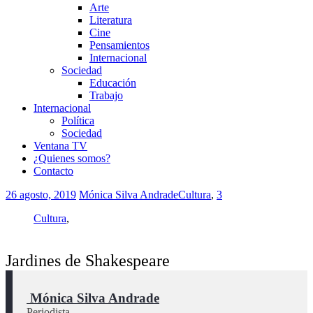
Arte
Literatura
Cine
Pensamientos
Internacional
Sociedad
Educación
Trabajo
Internacional
Política
Sociedad
Ventana TV
¿Quienes somos?
Contacto
26 agosto, 2019
Mónica Silva Andrade
Cultura
,
3
Cultura
,
Jardines de Shakespeare
 Mónica Silva Andrade
Periodista.