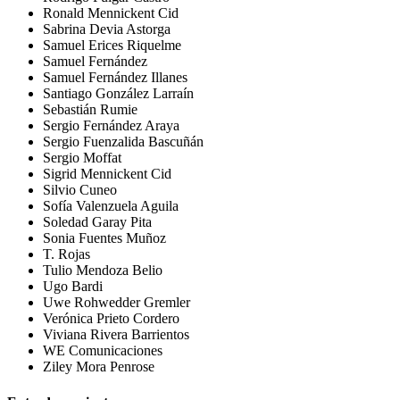
Ronald Mennickent Cid
Sabrina Devia Astorga
Samuel Erices Riquelme
Samuel Fernández
Samuel Fernández Illanes
Santiago González Larraín
Sebastián Rumie
Sergio Fernández Araya
Sergio Fuenzalida Bascuñán
Sergio Moffat
Sigrid Mennickent Cid
Silvio Cuneo
Sofía Valenzuela Aguila
Soledad Garay Pita
Sonia Fuentes Muñoz
T. Rojas
Tulio Mendoza Belio
Ugo Bardi
Uwe Rohwedder Gremler
Verónica Prieto Cordero
Viviana Rivera Barrientos
WE Comunicaciones
Ziley Mora Penrose