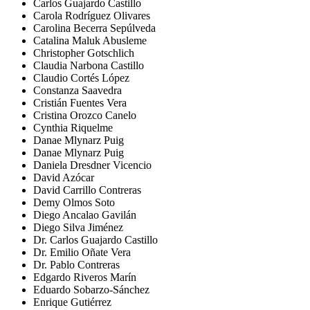
Carlos Guajardo Castillo
Carola Rodríguez Olivares
Carolina Becerra Sepúlveda
Catalina Maluk Abusleme
Christopher Gotschlich
Claudia Narbona Castillo
Claudio Cortés López
Constanza Saavedra
Cristián Fuentes Vera
Cristina Orozco Canelo
Cynthia Riquelme
Danae Mlynarz Puig
Danae Mlynarz Puig
Daniela Dresdner Vicencio
David Azócar
David Carrillo Contreras
Demy Olmos Soto
Diego Ancalao Gavilán
Diego Silva Jiménez
Dr. Carlos Guajardo Castillo
Dr. Emilio Oñate Vera
Dr. Pablo Contreras
Edgardo Riveros Marín
Eduardo Sobarzo-Sánchez
Enrique Gutiérrez