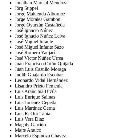
Jonathan Marcial Mendoza
Jörg Stippel
Jorge Maluenda Albornoz
Jorge Morales Gamboni
Jorge Oyarzún Castañeda
José Ignacio Núñez
José Ignacio Núñez Leiva
José Miguel Infante
José Miguel Infante Sazo
José Romero Yanjarí
José Víctor Núñez Urrea
Juan Francisco Ortún Quijada
Juan Luis Castillo Moraga
Judith Guajardo Escobar
Leonardo Vidal Hernández
Lisandro Prieto Femenía
Luis Arancibia Urzúa
Luis Enrique Salinas
Luis Jiménez Cepeda
Luis Martínez Cerna
Luis R. Oro Tapia
Luis Vera Diaz
Magaly Garrido
Maite Arauco
Marcelo Espinoza Chávez