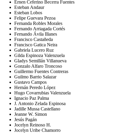
Ernen Ceferino Becerra Fuentes
Esteban Andaur
Esteban Lobos
Felipe Guevara Pezoa
Fernanda Robles Morales
Fernando Arriagada Cortés
Fernando Ávila Illanes
Francisco Castañeda
Francisco Gatica Neira
Gabriela Lucero Ruz
Gilda Espinoza Valenzuela
Gladys Semillán Villanueva
Gonzalo Alfaro Troncoso
Guillermo Fuentes Contreras
Guilmo Barrio Salazar
Gustavo Campos
Hernán Peredo López
Hugo Covarrubias Valenzuela
Ignacio Paz Palma
J. Antonio Zelada Espinosa
Jadille Mussa Castellano
Jeanne W. Simon
Jesús Pagán
Jocelyn Reinoso H.
Jocelyn Uribe Chamorro