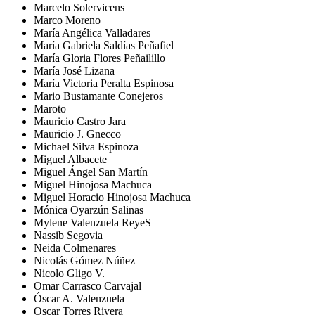
Marcelo Solervicens
Marco Moreno
María Angélica Valladares
María Gabriela Saldías Peñafiel
María Gloria Flores Peñailillo
María José Lizana
María Victoria Peralta Espinosa
Mario Bustamante Conejeros
Maroto
Mauricio Castro Jara
Mauricio J. Gnecco
Michael Silva Espinoza
Miguel Albacete
Miguel Ángel San Martín
Miguel Hinojosa Machuca
Miguel Horacio Hinojosa Machuca
Mónica Oyarzún Salinas
Mylene Valenzuela ReyeS
Nassib Segovia
Neida Colmenares
Nicolás Gómez Núñez
Nicolo Gligo V.
Omar Carrasco Carvajal
Óscar A. Valenzuela
Oscar Torres Rivera