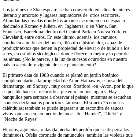
Los jardines de Shakespeare, se han convertido en sitios de interés
literario y amoroso y lugares inspiradores de otros escritores.
Abundan las novelas donde los amantes se reúnen en el espacio
dedicado a Romeo y Julieta, en Inglaterra, o en Viena, San
Francisco, Barcelona; dentro del Central Park en Nueva York, en
Cleveland, entre otros. En este último, además, los caminos
conducen a un busto del poeta, filósofo e historiador, capaz de
producir textos que tienen la propiedad de elevar o de hundir a los
seres, en estudios sicológicos, donde florece lo mejor y lo peor de
las almas. ¿No le parece, a la luz de sucesos ocurridos en nuestro
país lo acertado y vigente de este planteamiento?
El primero data de 1988 cuando se plantó un jardín botánico
complementario a la propiedad de Anne Hathaway, esposa del
dramaturgo, en Shotery , muy cerca Stratford -on -Avon, por lo que
es posible hacer el recorrido a pie entre ambos lugares. Hay
banquillos para sentarse a observar el paisaje, mientras se escuchan
sonetos declamados por actores famosos. El soneto 25 con sus
caléndulas; también se puede ingresar a un escondite de sauces
vivos que crecen, en medio de líneas de “Hamlet”, “Otelo” y
“Noche de Reyes”
Hinojos, aguileñas, rudas (la hierba del perdón que se dispersa los
domingos). Ofelia coronada de ranúnculos, también las violetas que