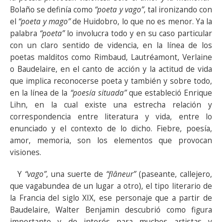
Bolaño se definía como
“poeta y vago”
, tal ironizando con
el
“poeta y mago”
de Huidobro, lo que no es menor. Ya la
palabra
“poeta”
lo involucra todo y en su caso particular
con un claro sentido de videncia, en la línea de los
poetas malditos como Rimbaud, Lautréamont, Verlaine
o Baudelaire, en el canto de acción y la actitud de vida
que implica reconocerse poeta y también y sobre todo,
en la línea de la
“poesía situada”
que estableció Enrique
Lihn, en la cual existe una estrecha relación y
correspondencia entre literatura y vida, entre lo
enunciado y el contexto de lo dicho. Fiebre, poesía,
amor, memoria, son los elementos que provocan
visiones.
Y
“vago”
, una suerte de
“flâneur”
(paseante, callejero,
que vagabundea de un lugar a otro), el tipo literario de
la Francia del siglo XIX, ese personaje que a partir de
Baudelaire, Walter Benjamin descubrió como figura
importante y de interés para muchos artistas y