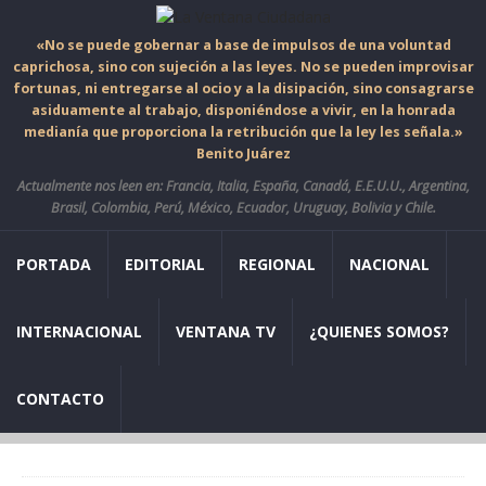
«No se puede gobernar a base de impulsos de una voluntad
caprichosa, sino con sujeción a las leyes. No se pueden improvisar
fortunas, ni entregarse al ocio y a la disipación, sino consagrarse
asiduamente al trabajo, disponiéndose a vivir, en la honrada
medianía que proporciona la retribución que la ley les señala.»
Benito Juárez
Actualmente nos leen en: Francia, Italia, España, Canadá, E.E.U.U., Argentina,
Brasil, Colombia, Perú, México, Ecuador, Uruguay, Bolivia y Chile.
PORTADA
EDITORIAL
REGIONAL
NACIONAL
INTERNACIONAL
VENTANA TV
¿QUIENES SOMOS?
CONTACTO