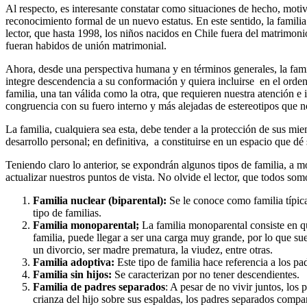
Al respecto, es interesante constatar como situaciones de hecho, moti
reconocimiento formal de un nuevo estatus. En este sentido, la familia
lector, que hasta 1998, los niños nacidos en Chile fuera del matrimon
fueran habidos de unión matrimonial.
Ahora, desde una perspectiva humana y en términos generales, la fami
integre descendencia a su conformación y quiera incluirse en el orden
familia, una tan válida como la otra, que requieren nuestra atención
congruencia con su fuero interno y más alejadas de estereotipos que n
La familia, cualquiera sea esta, debe tender a la protección de sus mie
desarrollo personal; en definitiva, a constituirse en un espacio que dé
Teniendo claro lo anterior, se expondrán algunos tipos de familia, a 
actualizar nuestros puntos de vista. No olvide el lector, que todos s
Familia nuclear (biparental):
Se le conoce como familia típica
tipo de familias.
Familia monoparental;
La familia monoparental consiste en qu
familia, puede llegar a ser una carga muy grande, por lo que sue
un divorcio, ser madre prematura, la viudez, entre otras.
Familia adoptiva:
Este tipo de familia hace referencia a los p
Familia sin hijos:
Se caracterizan por no tener descendientes.
Familia de padres separados
: A pesar de no vivir juntos, los
crianza del hijo sobre sus espaldas, los padres separados compa