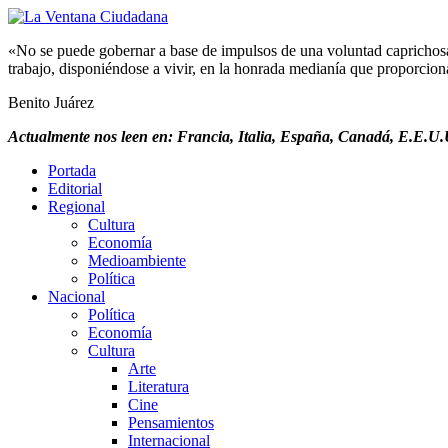
«No se puede gobernar a base de impulsos de una voluntad caprichosa, 
trabajo, disponiéndose a vivir, en la honrada medianía que proporciona 
Benito Juárez
Actualmente nos leen en: Francia, Italia, España, Canadá, E.E.U.U
Portada
Editorial
Regional
Cultura
Economía
Medioambiente
Política
Nacional
Política
Economía
Cultura
Arte
Literatura
Cine
Pensamientos
Internacional