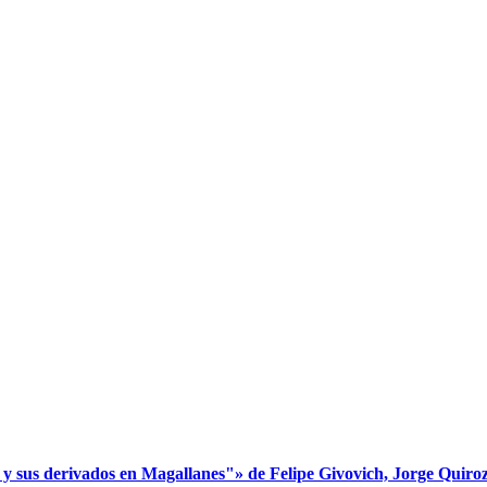
s derivados en Magallanes"» de Felipe Givovich, Jorge Quiroz