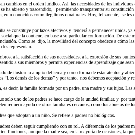
van cambios en el orden jurídico. Así, las necesidades de los individuo
 se ha abierto y trascendido, permitiendo transparentar su constitución 
io, eran conocidos como ilegítimos o naturales. Hoy, felizmente, se le
lia se constituye por lazos afectivos y tenderá a permanecer unida, y
 social que la contiene, en base a su particular conformación. De este 
 e inclusión. Como se dijo, la movilidad del concepto obedece a cómo la
o les representan.
mbros, a la satisfacción de sus necesidades, a la expresión de sus puntos
 sentido a sus miembros y permita experiencias de aprendizaje que sean si
modo de ilustrar lo amplio del tema y como forma de estar atentos y abi
omos “Los demás de los demás” y por tanto, nos debemos aceptación y re
, es decir, la familia formada por un padre, una madre y sus hijos. La
e solo uno de los padres se hace cargo de la unidad familiar, y, por tant
len requerir ayuda de otros familiares cercanos, como los abuelos de los
adres que adoptan a un niño. Se refiere a padres no biológicos.
 padres deben seguir cumpliendo con su rol. A diferencia de los padres m
rten funciones, aunque la madre sea, en la mayoría de ocasiones, la que 