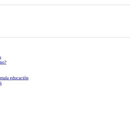
s
ano?
a mala educación
S