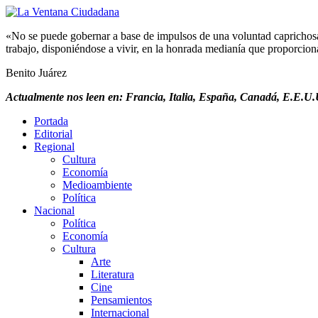
«No se puede gobernar a base de impulsos de una voluntad caprichosa, 
trabajo, disponiéndose a vivir, en la honrada medianía que proporciona 
Benito Juárez
Actualmente nos leen en: Francia, Italia, España, Canadá, E.E.U.U
Portada
Editorial
Regional
Cultura
Economía
Medioambiente
Política
Nacional
Política
Economía
Cultura
Arte
Literatura
Cine
Pensamientos
Internacional