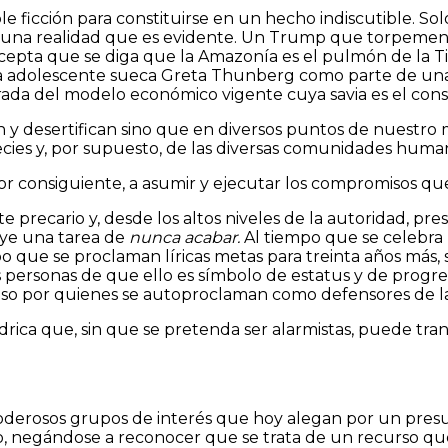
simple ficción para constituirse en un hecho indiscutible
r una realidad que es evidente. Un Trump que torpement
cepta que se diga que la Amazonía es el pulmón de la Tie
la adolescente sueca Greta Thunberg como parte de una 
rada del modelo económico vigente cuya savia es el cons
n y desertifican sino que en diversos puntos de nuestro
ies y, por supuesto, de las diversas comunidades huma
or consiguiente, a asumir y ejecutar los compromisos que
 precario y, desde los altos niveles de la autoridad, p
uye una tarea de
nunca acabar.
Al tiempo que se celebra la
po que se proclaman líricas metas para treinta años más,
personas de que ello es símbolo de estatus y de progres
so por quienes se autoproclaman como defensores de la
 hídrica que, sin que se pretenda ser alarmistas, puede t
e poderosos grupos de interés que hoy alegan por un pre
o, negándose a reconocer que se trata de un recurso que