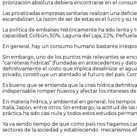
priorización absoluta debiera encontrarse en el cons
Las privatizadas empresas sanitarias realizan una defic
escandalizan. La razón de ser de estas es el lucro y su 
La política de embalses históricamente ha sido lenta y 
capacidad; Colbún, 50%; Laguna del Laja, 22%; Peñuelas
En general, hay un consumo humano bastante irresponsa
Sin embargo, uno de los puntos más relevantes se encu
“carreteras hídricas” (fundadas en antecedentes y datos
definitivamente el costo que implica desalinizar el agu
privado, constituye un atentado al futuro del país. Como
Es bueno que se entienda que la crisis hídrica definit
indispensable romper huevos y afectar los intereses de
En materia hídrica, y ambiental en general, los tiempo
Italia, Japón, entre otros. Sin embargo, la actitud de la
práctica ha sido casi nula y todos estos estudios per
Ya va siendo tiempo de que como país nos hagamos ca
sectores de la sociedad y estableciendo mecanismos efe