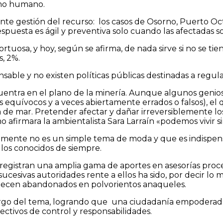
umo humano.
iente gestión del recurso: los casos de Osorno, Puerto O
respuesta es ágil y preventiva solo cuando las afectadas s
tortuosa, y hoy, según se afirma, de nada sirve si no se
, 2%.
ble y no existen políticas públicas destinadas a regul
entra en el plano de la minería. Aunque algunos genios
 equívocos y a veces abiertamente errados o falsos), el 
a de mar. Pretender afectar y dañar irreversiblemente los
 afirmara la ambientalista Sara Larraín «podemos vivir si
ivamente no es un simple tema de moda y que es indispen
 los conocidos de siempre.
s registran una amplia gama de aportes en asesorías proc
s sucesivas autoridades rente a ellos ha sido, por decir l
manecen abandonados en polvorientos anaqueles.
rgo del tema, logrando que una ciudadanía empoderada
ctivos de control y responsabilidades.