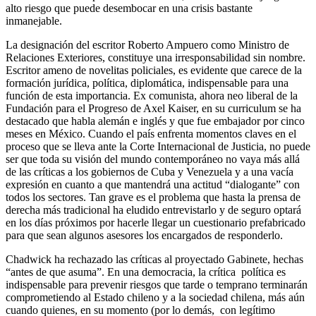
alto riesgo que puede desembocar en una crisis bastante
inmanejable.
La designación del escritor Roberto Ampuero como Ministro de
Relaciones Exteriores, constituye una irresponsabilidad sin nombre.
Escritor ameno de novelitas policiales, es evidente que carece de la
formación jurídica, política, diplomática, indispensable para una
función de esta importancia. Ex comunista, ahora neo liberal de la
Fundación para el Progreso de Axel Kaiser, en su curriculum se ha
destacado que habla alemán e inglés y que fue embajador por cinco
meses en México. Cuando el país enfrenta momentos claves en el
proceso que se lleva ante la Corte Internacional de Justicia, no puede
ser que toda su visión del mundo contemporáneo no vaya más allá
de las críticas a los gobiernos de Cuba y Venezuela y a una vacía
expresión en cuanto a que mantendrá una actitud “dialogante” con
todos los sectores. Tan grave es el problema que hasta la prensa de
derecha más tradicional ha eludido entrevistarlo y de seguro optará
en los días próximos por hacerle llegar un cuestionario prefabricado
para que sean algunos asesores los encargados de responderlo.
Chadwick ha rechazado las críticas al proyectado Gabinete, hechas
“antes de que asuma”. En una democracia, la crítica política es
indispensable para prevenir riesgos que tarde o temprano terminarán
comprometiendo al Estado chileno y a la sociedad chilena, más aún
cuando quienes, en su momento (por lo demás, con legítimo