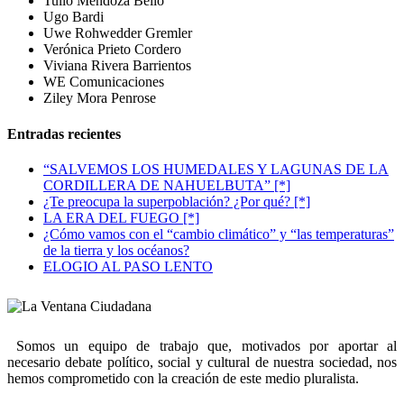
Tulio Mendoza Belio
Ugo Bardi
Uwe Rohwedder Gremler
Verónica Prieto Cordero
Viviana Rivera Barrientos
WE Comunicaciones
Ziley Mora Penrose
Entradas recientes
“SALVEMOS LOS HUMEDALES Y LAGUNAS DE LA
CORDILLERA DE NAHUELBUTA” [*]
¿Te preocupa la superpoblación? ¿Por qué? [*]
LA ERA DEL FUEGO [*]
¿Cómo vamos con el “cambio climático” y “las temperaturas”
de la tierra y los océanos?
ELOGIO AL PASO LENTO
Somos un equipo de trabajo que, motivados por aportar al
necesario debate político, social y cultural de nuestra sociedad, nos
hemos comprometido con la creación de este medio pluralista.