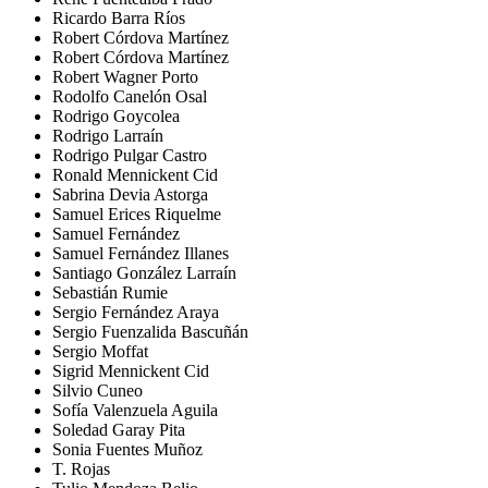
Ricardo Barra Ríos
Robert Córdova Martínez
Robert Córdova Martínez
Robert Wagner Porto
Rodolfo Canelón Osal
Rodrigo Goycolea
Rodrigo Larraín
Rodrigo Pulgar Castro
Ronald Mennickent Cid
Sabrina Devia Astorga
Samuel Erices Riquelme
Samuel Fernández
Samuel Fernández Illanes
Santiago González Larraín
Sebastián Rumie
Sergio Fernández Araya
Sergio Fuenzalida Bascuñán
Sergio Moffat
Sigrid Mennickent Cid
Silvio Cuneo
Sofía Valenzuela Aguila
Soledad Garay Pita
Sonia Fuentes Muñoz
T. Rojas