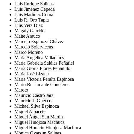
Luis Enrique Salinas
Luis Jiménez Cepeda
Luis Martínez Cerna
Luis R. Oro Tapia
Luis Vera Diaz
Magaly Garrido
Maite Arauco
Marcelo Espinoza Chávez
Marcelo Solervicens
Marco Moreno
María Angélica Valladares
María Gabriela Saldías Peñafiel
María Gloria Flores Peñailillo
María José Lizana
María Victoria Peralta Espinosa
Mario Bustamante Conejeros
Maroto
Mauricio Castro Jara
Mauricio J. Gnecco
Michael Silva Espinoza
Miguel Albacete
Miguel Ángel San Martín
Miguel Hinojosa Machuca
Miguel Horacio Hinojosa Machuca
Mónica Oyarzún Salinas