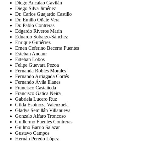
Diego Ancalao Gavilán
Diego Silva Jiménez
Dr. Carlos Guajardo Castillo
Dr. Emilio Oñate Vera
Dr. Pablo Contreras
Edgardo Riveros Marín
Eduardo Sobarzo-Sánchez
Enrique Gutiérrez
Ernen Ceferino Becerra Fuentes
Esteban Andaur
Esteban Lobos
Felipe Guevara Pezoa
Fernanda Robles Morales
Fernando Arriagada Cortés
Fernando Ávila Illanes
Francisco Castañeda
Francisco Gatica Neira
Gabriela Lucero Ruz
Gilda Espinoza Valenzuela
Gladys Semillán Villanueva
Gonzalo Alfaro Troncoso
Guillermo Fuentes Contreras
Guilmo Barrio Salazar
Gustavo Campos
Hernán Peredo López