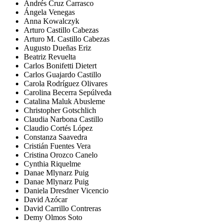
Andrés Cruz Carrasco
Ángela Venegas
Anna Kowalczyk
Arturo Castillo Cabezas
Arturo M. Castillo Cabezas
Augusto Dueñas Eriz
Beatriz Revuelta
Carlos Bonifetti Dietert
Carlos Guajardo Castillo
Carola Rodríguez Olivares
Carolina Becerra Sepúlveda
Catalina Maluk Abusleme
Christopher Gotschlich
Claudia Narbona Castillo
Claudio Cortés López
Constanza Saavedra
Cristián Fuentes Vera
Cristina Orozco Canelo
Cynthia Riquelme
Danae Mlynarz Puig
Danae Mlynarz Puig
Daniela Dresdner Vicencio
David Azócar
David Carrillo Contreras
Demy Olmos Soto