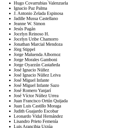
Hugo Covarrubias Valenzuela
Ignacio Paz Palma
J. Antonio Zelada Espinosa
Jadille Mussa Castellano
Jeanne W. Simon
Jesús Pagán
Jocelyn Reinoso H.
Jocelyn Uribe Chamorro
Jonathan Marcial Mendoza
Jörg Stippel
Jorge Maluenda Albornoz
Jorge Morales Gamboni
Jorge Oyarzún Castañeda
José Ignacio Núñez
José Ignacio Núñez Leiva
José Miguel Infante
José Miguel Infante Sazo
José Romero Yanjarí
José Víctor Núñez Urrea
Juan Francisco Ortún Quijada
Juan Luis Castillo Moraga
Judith Guajardo Escobar
Leonardo Vidal Hernández
Lisandro Prieto Femenía
Luis Arancibia Urzúa