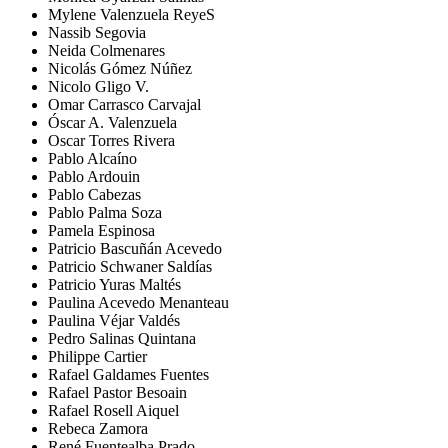
Mylene Valenzuela ReyeS
Nassib Segovia
Neida Colmenares
Nicolás Gómez Núñez
Nicolo Gligo V.
Omar Carrasco Carvajal
Óscar A. Valenzuela
Oscar Torres Rivera
Pablo Alcaíno
Pablo Ardouin
Pablo Cabezas
Pablo Palma Soza
Pamela Espinosa
Patricio Bascuñán Acevedo
Patricio Schwaner Saldías
Patricio Yuras Maltés
Paulina Acevedo Menanteau
Paulina Véjar Valdés
Pedro Salinas Quintana
Philippe Cartier
Rafael Galdames Fuentes
Rafael Pastor Besoain
Rafael Rosell Aiquel
Rebeca Zamora
René Fuentealba Prado