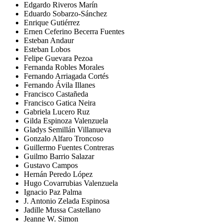
Edgardo Riveros Marín
Eduardo Sobarzo-Sánchez
Enrique Gutiérrez
Ernen Ceferino Becerra Fuentes
Esteban Andaur
Esteban Lobos
Felipe Guevara Pezoa
Fernanda Robles Morales
Fernando Arriagada Cortés
Fernando Ávila Illanes
Francisco Castañeda
Francisco Gatica Neira
Gabriela Lucero Ruz
Gilda Espinoza Valenzuela
Gladys Semillán Villanueva
Gonzalo Alfaro Troncoso
Guillermo Fuentes Contreras
Guilmo Barrio Salazar
Gustavo Campos
Hernán Peredo López
Hugo Covarrubias Valenzuela
Ignacio Paz Palma
J. Antonio Zelada Espinosa
Jadille Mussa Castellano
Jeanne W. Simon