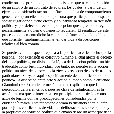
condicionados por un conjunto de decisiones que nacen por acción
de un actor o de un conjunto de actores, los cuales, a partir de un
ejercicio considerado racional, definen una línea de comportamiento
general comprometiendo a toda persona que participa de un espacio
social; lugar donde tiene efecto y aplicabilidad temporal la decisión
política y, por defecto directo, la percepción que aquello no llega
necesariamente a quien o quienes lo requieren. El resultado de este
proceso pone en entredicho la centralidad funcional de lo político
que consiste –fundamentalmente- en dar vida a disposiciones
relativas al bien común.
Se puede aventurar que la repulsa a la política nace del hecho que la
persona – por extensión el colectivo humano al cual afecta el decreto
del actor político-, no divisa en la lógica de la acción política un bien
traducible como bien individual, por tanto, no percibe en la acción
política un nivel de consecuencia efectivo respecto de sus demandas
particulares. Subyace aquí -específicamente del identificado como
político- la distinción entre acto y acción al modo como la entiende
Gianninni (2007), corte hermenéutico que explica por qué la
percepción deriva en crítica, pues su clave de significación es la
acción misma que se interpreta –en principio por intuición- como
actos de lejanía con las preocupaciones consideradas por la
ciudadanía reales. Este fenómeno declara la distancia entre el afán
por mejores condiciones de vida, las deliberaciones sobre aquello y
la propuesta de solución política que emana desde un actor que tiene