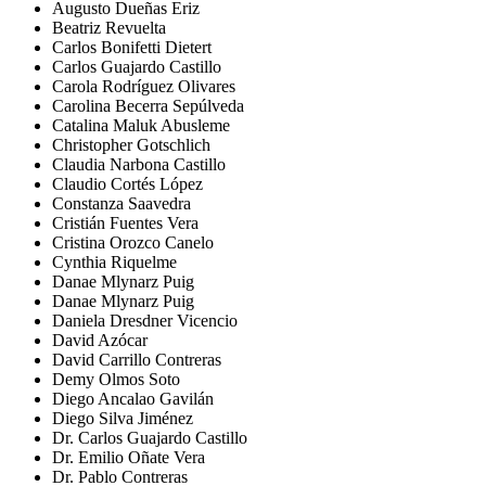
Augusto Dueñas Eriz
Beatriz Revuelta
Carlos Bonifetti Dietert
Carlos Guajardo Castillo
Carola Rodríguez Olivares
Carolina Becerra Sepúlveda
Catalina Maluk Abusleme
Christopher Gotschlich
Claudia Narbona Castillo
Claudio Cortés López
Constanza Saavedra
Cristián Fuentes Vera
Cristina Orozco Canelo
Cynthia Riquelme
Danae Mlynarz Puig
Danae Mlynarz Puig
Daniela Dresdner Vicencio
David Azócar
David Carrillo Contreras
Demy Olmos Soto
Diego Ancalao Gavilán
Diego Silva Jiménez
Dr. Carlos Guajardo Castillo
Dr. Emilio Oñate Vera
Dr. Pablo Contreras