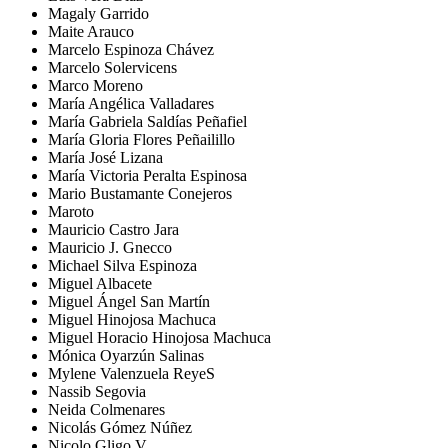
Magaly Garrido
Maite Arauco
Marcelo Espinoza Chávez
Marcelo Solervicens
Marco Moreno
María Angélica Valladares
María Gabriela Saldías Peñafiel
María Gloria Flores Peñailillo
María José Lizana
María Victoria Peralta Espinosa
Mario Bustamante Conejeros
Maroto
Mauricio Castro Jara
Mauricio J. Gnecco
Michael Silva Espinoza
Miguel Albacete
Miguel Ángel San Martín
Miguel Hinojosa Machuca
Miguel Horacio Hinojosa Machuca
Mónica Oyarzún Salinas
Mylene Valenzuela ReyeS
Nassib Segovia
Neida Colmenares
Nicolás Gómez Núñez
Nicolo Gligo V.