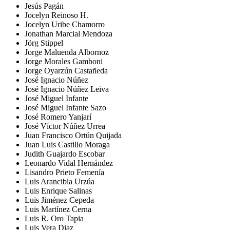
Jesús Pagán
Jocelyn Reinoso H.
Jocelyn Uribe Chamorro
Jonathan Marcial Mendoza
Jörg Stippel
Jorge Maluenda Albornoz
Jorge Morales Gamboni
Jorge Oyarzún Castañeda
José Ignacio Núñez
José Ignacio Núñez Leiva
José Miguel Infante
José Miguel Infante Sazo
José Romero Yanjarí
José Víctor Núñez Urrea
Juan Francisco Ortún Quijada
Juan Luis Castillo Moraga
Judith Guajardo Escobar
Leonardo Vidal Hernández
Lisandro Prieto Femenía
Luis Arancibia Urzúa
Luis Enrique Salinas
Luis Jiménez Cepeda
Luis Martínez Cerna
Luis R. Oro Tapia
Luis Vera Diaz