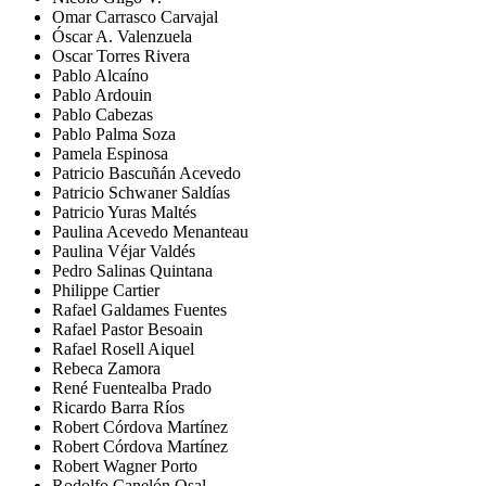
Omar Carrasco Carvajal
Óscar A. Valenzuela
Oscar Torres Rivera
Pablo Alcaíno
Pablo Ardouin
Pablo Cabezas
Pablo Palma Soza
Pamela Espinosa
Patricio Bascuñán Acevedo
Patricio Schwaner Saldías
Patricio Yuras Maltés
Paulina Acevedo Menanteau
Paulina Véjar Valdés
Pedro Salinas Quintana
Philippe Cartier
Rafael Galdames Fuentes
Rafael Pastor Besoain
Rafael Rosell Aiquel
Rebeca Zamora
René Fuentealba Prado
Ricardo Barra Ríos
Robert Córdova Martínez
Robert Córdova Martínez
Robert Wagner Porto
Rodolfo Canelón Osal