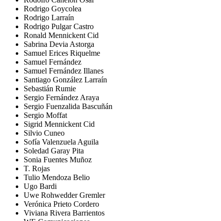
Rodrigo Goycolea
Rodrigo Larraín
Rodrigo Pulgar Castro
Ronald Mennickent Cid
Sabrina Devia Astorga
Samuel Erices Riquelme
Samuel Fernández
Samuel Fernández Illanes
Santiago González Larraín
Sebastián Rumie
Sergio Fernández Araya
Sergio Fuenzalida Bascuñán
Sergio Moffat
Sigrid Mennickent Cid
Silvio Cuneo
Sofía Valenzuela Aguila
Soledad Garay Pita
Sonia Fuentes Muñoz
T. Rojas
Tulio Mendoza Belio
Ugo Bardi
Uwe Rohwedder Gremler
Verónica Prieto Cordero
Viviana Rivera Barrientos