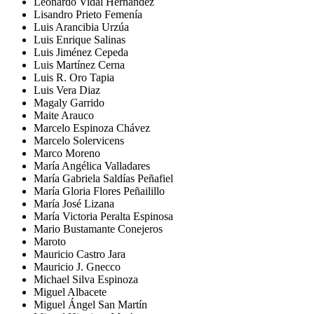
Leonardo Vidal Hernández
Lisandro Prieto Femenía
Luis Arancibia Urzúa
Luis Enrique Salinas
Luis Jiménez Cepeda
Luis Martínez Cerna
Luis R. Oro Tapia
Luis Vera Diaz
Magaly Garrido
Maite Arauco
Marcelo Espinoza Chávez
Marcelo Solervicens
Marco Moreno
María Angélica Valladares
María Gabriela Saldías Peñafiel
María Gloria Flores Peñailillo
María José Lizana
María Victoria Peralta Espinosa
Mario Bustamante Conejeros
Maroto
Mauricio Castro Jara
Mauricio J. Gnecco
Michael Silva Espinoza
Miguel Albacete
Miguel Ángel San Martín