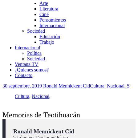
Arte
Literatura
Cine
Pensamientos
Internacional
Sociedad
Educación
Trabajo
Internacional
Política
Sociedad
Ventana TV
¿Quienes somos?
Contacto
30 septiembre, 2019
Ronald Mennickent Cid
Cultura
,
Nacional
,
5
Cultura
,
Nacional
,
Memorias de Teotihuacán
 Ronald Mennickent Cid
Astrónomo, Doctor en Física.
