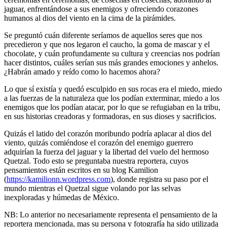
jaguar, enfrentándose a sus enemigos y ofreciendo corazones
humanos al dios del viento en la cima de la pirámides.
Se preguntó cuán diferente seríamos de aquellos seres que nos
precedieron y que nos legaron el caucho, la goma de mascar y el
chocolate, y cuán profundamente su cultura y creencias nos podrían
hacer distintos, cuáles serían sus más grandes emociones y anhelos.
¿Habrán amado y reído como lo hacemos ahora?
Lo que sí existía y quedó esculpido en sus rocas era el miedo, miedo
a las fuerzas de la naturaleza que los podían exterminar, miedo a los
enemigos que los podían atacar, por lo que se refugiaban en la tribu,
en sus historias creadoras y formadoras, en sus dioses y sacrificios.
Quizás el latido del corazón moribundo podría aplacar al dios del
viento, quizás comiéndose el corazón del enemigo guerrero
adquirían la fuerza del jaguar y la libertad del vuelo del hermoso
Quetzal. Todo esto se preguntaba nuestra reportera, cuyos
pensamientos están escritos en su blog Kamilion
(
https://kamilionn.wordpress.com
), donde registra su paso por el
mundo mientras el Quetzal sigue volando por las selvas
inexploradas y húmedas de México.
NB: Lo anterior no necesariamente representa el pensamiento de la
reportera mencionada, mas su persona y fotografía ha sido utilizada