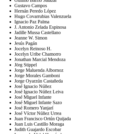
Guilmo Barrio Salazar
Gustavo Campos
Hernán Peredo López
Hugo Covarrubias Valenzuela
Ignacio Paz Palma
J. Antonio Zelada Espinosa
Jadille Mussa Castellano
Jeanne W. Simon
Jesús Pagán
Jocelyn Reinoso H.
Jocelyn Uribe Chamorro
Jonathan Marcial Mendoza
Jörg Stippel
Jorge Maluenda Albornoz
Jorge Morales Gamboni
Jorge Oyarzún Castañeda
José Ignacio Núñez
José Ignacio Núñez Leiva
José Miguel Infante
José Miguel Infante Sazo
José Romero Yanjarí
José Víctor Núñez Urrea
Juan Francisco Ortún Quijada
Juan Luis Castillo Moraga
Judith Guajardo Escobar