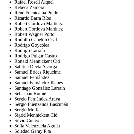
Rafael Rosell Aiquel
Rebeca Zamora
René Fuentealba Prado
Ricardo Barra Ríos
Robert Córdova Martínez
Robert Córdova Martínez
Robert Wagner Porto
Rodolfo Canelón Osal
Rodrigo Goycolea
Rodrigo Larraín
Rodrigo Pulgar Castro
Ronald Mennickent Cid
Sabrina Devia Astorga
Samuel Erices Riquelme
Samuel Fernández
Samuel Fernández Illanes
Santiago González Larraín
Sebastián Rumie
Sergio Fernández Araya
Sergio Fuenzalida Bascuñán
Sergio Moffat
Sigrid Mennickent Cid
Silvio Cuneo
Sofía Valenzuela Aguila
Soledad Garay Pita