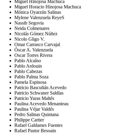
Miguel Hinojosa Machuca
Miguel Horacio Hinojosa Machuca
Mónica Oyarzún Salinas
Mylene Valenzuela ReyeS
Nassib Segovia
Neida Colmenares
Nicolás Gómez Núñez
Nicolo Gligo V.
Omar Carrasco Carvajal
Óscar A. Valenzuela
Oscar Torres Rivera
Pablo Alcaíno
Pablo Ardouin
Pablo Cabezas
Pablo Palma Soza
Pamela Espinosa
Patricio Bascuñán Acevedo
Patricio Schwaner Saldías
Patricio Yuras Maltés
Paulina Acevedo Menanteau
Paulina Véjar Valdés
Pedro Salinas Quintana
Philippe Cartier
Rafael Galdames Fuentes
Rafael Pastor Besoain