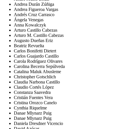
Andrea Durán Zúñiga
Andrea Figueroa Vargas
Andrés Cruz Carrasco
Ángela Venegas
Anna Kowalczyk
Arturo Castillo Cabezas
Arturo M. Castillo Cabezas
Augusto Dueñas Eriz
Beatriz Revuelta
Carlos Bonifetti Dietert
Carlos Guajardo Castillo
Carola Rodríguez Olivares
Carolina Becerra Sepúlveda
Catalina Maluk Abusleme
Christopher Gotschlich
Claudia Narbona Castillo
Claudio Cortés López
Constanza Saavedra
Cristián Fuentes Vera
Cristina Orozco Canelo
Cynthia Riquelme
Danae Mlynarz Puig
Danae Mlynarz Puig
Daniela Dresdner Vicencio
David Azócar