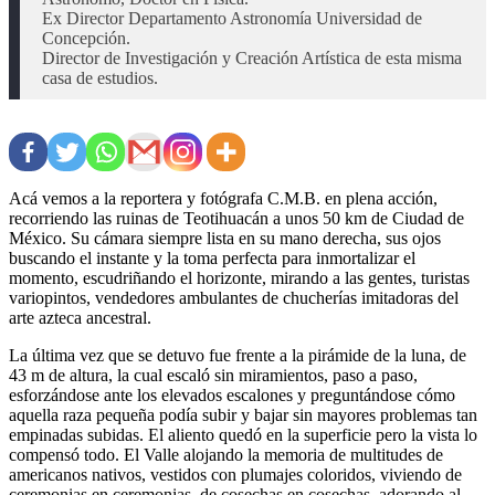
Ex Director Departamento Astronomía Universidad de 
Concepción.

Director de Investigación y Creación Artística de esta misma 
casa de estudios.
Acá vemos a la reportera y fotógrafa C.M.B. en plena acción,
recorriendo las ruinas de Teotihuacán a unos 50 km de Ciudad de
México. Su cámara siempre lista en su mano derecha, sus ojos
buscando el instante y la toma perfecta para inmortalizar el
momento, escudriñando el horizonte, mirando a las gentes, turistas
variopintos, vendedores ambulantes de chucherías imitadoras del
arte azteca ancestral.
La última vez que se detuvo fue frente a la pirámide de la luna, de
43 m de altura, la cual escaló sin miramientos, paso a paso,
esforzándose ante los elevados escalones y preguntándose cómo
aquella raza pequeña podía subir y bajar sin mayores problemas tan
empinadas subidas. El aliento quedó en la superficie pero la vista lo
compensó todo. El Valle alojando la memoria de multitudes de
americanos nativos, vestidos con plumajes coloridos, viviendo de
ceremonias en ceremonias, de cosechas en cosechas, adorando al