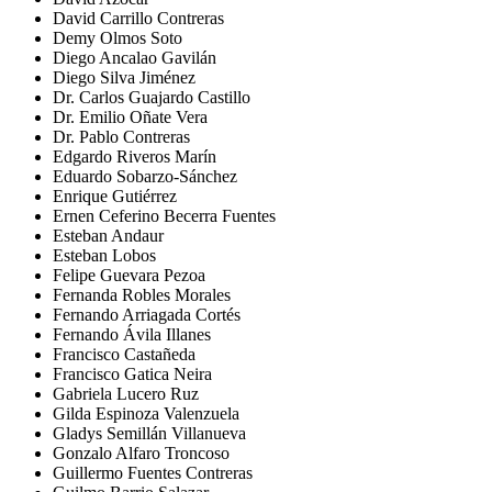
David Carrillo Contreras
Demy Olmos Soto
Diego Ancalao Gavilán
Diego Silva Jiménez
Dr. Carlos Guajardo Castillo
Dr. Emilio Oñate Vera
Dr. Pablo Contreras
Edgardo Riveros Marín
Eduardo Sobarzo-Sánchez
Enrique Gutiérrez
Ernen Ceferino Becerra Fuentes
Esteban Andaur
Esteban Lobos
Felipe Guevara Pezoa
Fernanda Robles Morales
Fernando Arriagada Cortés
Fernando Ávila Illanes
Francisco Castañeda
Francisco Gatica Neira
Gabriela Lucero Ruz
Gilda Espinoza Valenzuela
Gladys Semillán Villanueva
Gonzalo Alfaro Troncoso
Guillermo Fuentes Contreras