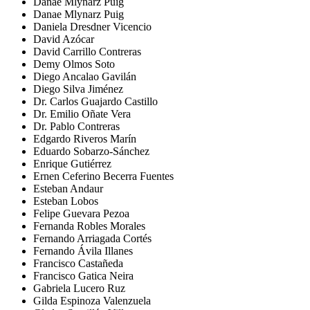
Danae Mlynarz Puig
Danae Mlynarz Puig
Daniela Dresdner Vicencio
David Azócar
David Carrillo Contreras
Demy Olmos Soto
Diego Ancalao Gavilán
Diego Silva Jiménez
Dr. Carlos Guajardo Castillo
Dr. Emilio Oñate Vera
Dr. Pablo Contreras
Edgardo Riveros Marín
Eduardo Sobarzo-Sánchez
Enrique Gutiérrez
Ernen Ceferino Becerra Fuentes
Esteban Andaur
Esteban Lobos
Felipe Guevara Pezoa
Fernanda Robles Morales
Fernando Arriagada Cortés
Fernando Ávila Illanes
Francisco Castañeda
Francisco Gatica Neira
Gabriela Lucero Ruz
Gilda Espinoza Valenzuela