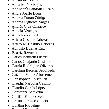
Alejandro Torres
Alina Muñoz Rojas
Ana María Pandolfi Burzio
André Jouffé Louis
Andrea Durán Zúñiga
Andrea Figueroa Vargas
Andrés Cruz Carrasco
Ángela Venegas
Anna Kowalczyk
Arturo Castillo Cabezas
Arturo M. Castillo Cabezas
Augusto Dueñas Eriz
Beatriz Revuelta
Carlos Bonifetti Dietert
Carlos Guajardo Castillo
Carola Rodríguez Olivares
Carolina Becerra Sepúlveda
Catalina Maluk Abusleme
Christopher Gotschlich
Claudia Narbona Castillo
Claudio Cortés López
Constanza Saavedra
Cristián Fuentes Vera
Cristina Orozco Canelo
Cynthia Riquelme