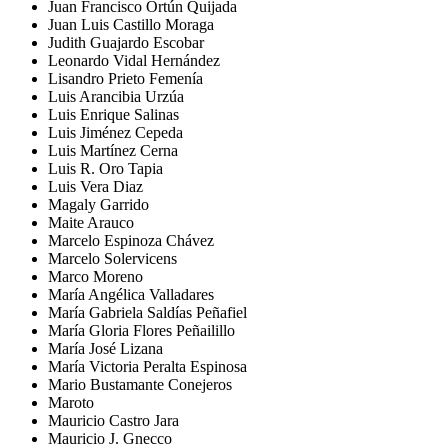
Juan Francisco Ortún Quijada
Juan Luis Castillo Moraga
Judith Guajardo Escobar
Leonardo Vidal Hernández
Lisandro Prieto Femenía
Luis Arancibia Urzúa
Luis Enrique Salinas
Luis Jiménez Cepeda
Luis Martínez Cerna
Luis R. Oro Tapia
Luis Vera Diaz
Magaly Garrido
Maite Arauco
Marcelo Espinoza Chávez
Marcelo Solervicens
Marco Moreno
María Angélica Valladares
María Gabriela Saldías Peñafiel
María Gloria Flores Peñailillo
María José Lizana
María Victoria Peralta Espinosa
Mario Bustamante Conejeros
Maroto
Mauricio Castro Jara
Mauricio J. Gnecco