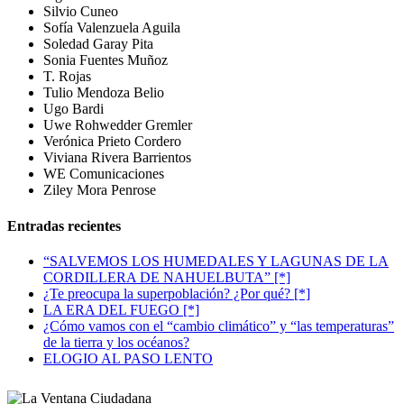
Silvio Cuneo
Sofía Valenzuela Aguila
Soledad Garay Pita
Sonia Fuentes Muñoz
T. Rojas
Tulio Mendoza Belio
Ugo Bardi
Uwe Rohwedder Gremler
Verónica Prieto Cordero
Viviana Rivera Barrientos
WE Comunicaciones
Ziley Mora Penrose
Entradas recientes
“SALVEMOS LOS HUMEDALES Y LAGUNAS DE LA
CORDILLERA DE NAHUELBUTA” [*]
¿Te preocupa la superpoblación? ¿Por qué? [*]
LA ERA DEL FUEGO [*]
¿Cómo vamos con el “cambio climático” y “las temperaturas”
de la tierra y los océanos?
ELOGIO AL PASO LENTO