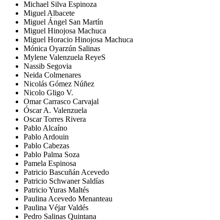
Michael Silva Espinoza
Miguel Albacete
Miguel Ángel San Martín
Miguel Hinojosa Machuca
Miguel Horacio Hinojosa Machuca
Mónica Oyarzún Salinas
Mylene Valenzuela ReyeS
Nassib Segovia
Neida Colmenares
Nicolás Gómez Núñez
Nicolo Gligo V.
Omar Carrasco Carvajal
Óscar A. Valenzuela
Oscar Torres Rivera
Pablo Alcaíno
Pablo Ardouin
Pablo Cabezas
Pablo Palma Soza
Pamela Espinosa
Patricio Bascuñán Acevedo
Patricio Schwaner Saldías
Patricio Yuras Maltés
Paulina Acevedo Menanteau
Paulina Véjar Valdés
Pedro Salinas Quintana