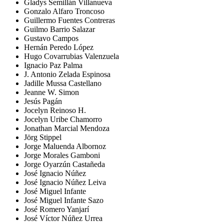
Gladys Semillán Villanueva
Gonzalo Alfaro Troncoso
Guillermo Fuentes Contreras
Guilmo Barrio Salazar
Gustavo Campos
Hernán Peredo López
Hugo Covarrubias Valenzuela
Ignacio Paz Palma
J. Antonio Zelada Espinosa
Jadille Mussa Castellano
Jeanne W. Simon
Jesús Pagán
Jocelyn Reinoso H.
Jocelyn Uribe Chamorro
Jonathan Marcial Mendoza
Jörg Stippel
Jorge Maluenda Albornoz
Jorge Morales Gamboni
Jorge Oyarzún Castañeda
José Ignacio Núñez
José Ignacio Núñez Leiva
José Miguel Infante
José Miguel Infante Sazo
José Romero Yanjarí
José Víctor Núñez Urrea