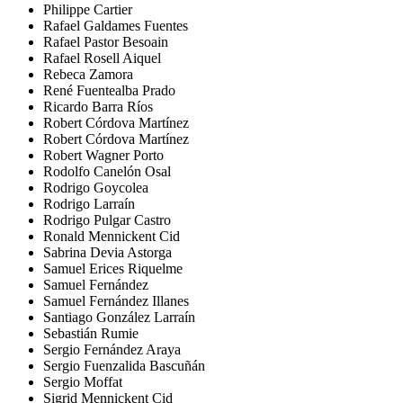
Philippe Cartier
Rafael Galdames Fuentes
Rafael Pastor Besoain
Rafael Rosell Aiquel
Rebeca Zamora
René Fuentealba Prado
Ricardo Barra Ríos
Robert Córdova Martínez
Robert Córdova Martínez
Robert Wagner Porto
Rodolfo Canelón Osal
Rodrigo Goycolea
Rodrigo Larraín
Rodrigo Pulgar Castro
Ronald Mennickent Cid
Sabrina Devia Astorga
Samuel Erices Riquelme
Samuel Fernández
Samuel Fernández Illanes
Santiago González Larraín
Sebastián Rumie
Sergio Fernández Araya
Sergio Fuenzalida Bascuñán
Sergio Moffat
Sigrid Mennickent Cid