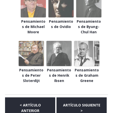
Pensamiento
Pensamiento
Pensamiento
s de Michael
s de Ovidio
s de Byung-
Moore
Chul Han
Pensamiento
Pensamiento
Pensamiento
s de Peter
s de Henrik
s de Graham
Sloterdijt
Ibsen
Greene
< ARTÍCULO
ARTÍCULO SIGUIENTE
ANTERIOR
>