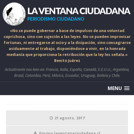
«No se puede gobernar a base de impulsos de una voluntad
caprichosa, sino con sujeción a las leyes. No se pueden improvisar
fortunas, ni entregarse al ocio y a la disipación, sino consagrarse
asiduamente al trabajo, disponiéndose a vivir, en la honrada
medianía que proporciona la retribución que la ley les señala.»
Benito Juárez
Actualmente nos leen en: Francia, Italia, España, Canadá, E.E.U.U., Argentina,
Brasil, Colombia, Perú, México, Ecuador, Uruguay, Bolivia y Chile.
MENU
21 agosto, 2017
Equipo laventanaciudadana.cl