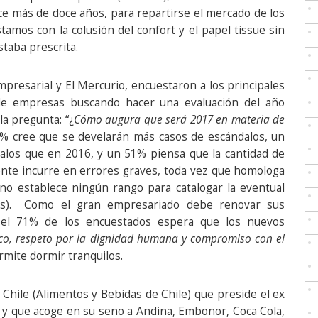
e más de doce años, para repartirse el mercado de los
amos con la colusión del confort y el papel tissue sin
staba prescrita.
mpresarial y El Mercurio, encuestaron a los principales
s de empresas buscando hacer una evaluación del año
a pregunta: “¿
Cómo augura que será 2017 en materia de
% cree que se develarán más casos de escándalos, un
alos que en 2016, y un 51% piensa que la cantidad de
ente incurre en errores graves, toda vez que homologa
o establece ningún rango para catalogar la eventual
os). Como el gran empresariado debe renovar sus
 el 71% de los encuestados espera que los nuevos
tico, respeto por la dignidad humana y compromiso con el
mite dormir tranquilos.
B Chile (Alimentos y Bebidas de Chile) que preside el ex
 y que acoge en su seno a Andina, Embonor, Coca Cola,