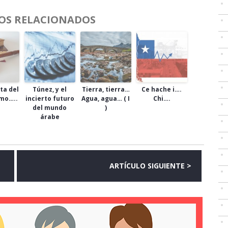
OS RELACIONADOS
ta del
Túnez, y el
Tierra, tierra…
Ce hache i….
mo…..
incierto futuro
Agua, agua… ( I
Chi….
del mundo
)
árabe
ARTÍCULO SIGUIENTE >