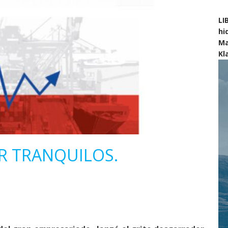
LI
hi
Ma
Kl
R TRANQUILOS.