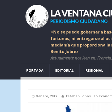
«No se puede gobernar a base
fortunas, ni entregarse al oc
medianía que proporciona la r
Benito Juárez
Actualmente nos leen en: Francia, 
PORTADA
EDITORIAL
REGIONAL
9 enero, 2017
Esteban Lobos
Econom