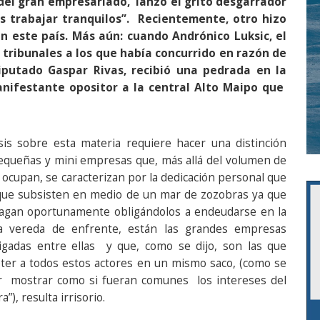
del gran empresariado, lanzó el grito desgarrador
 trabajar tranquilos”. Recientemente, otro hizo
n este país. Más aún: cuando Andrónico Luksic, el
tribunales a los que había concurrido en razón de
diputado Gaspar Rivas, recibió una pedrada en la
ifestante opositor a la central Alto Maipo que
sis sobre esta materia requiere hacer una distinción
pequeñas y mini empresas que, más allá del volumen de
 ocupan, se caracterizan por la dedicación personal que
y que subsisten en medio de un mar de zozobras ya que
 pagan oportunamente obligándolos a endeudarse en la
la vereda de enfrente, están las grandes empresas
ligadas entre ellas y que, como se dijo, son las que
er a todos estos actores en un mismo saco, (como se
er mostrar como si fueran comunes los intereses del
”), resulta irrisorio.