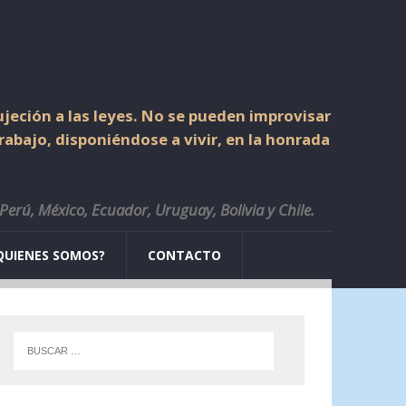
jeción a las leyes. No se pueden improvisar
trabajo, disponiéndose a vivir, en la honrada
 Perú, México, Ecuador, Uruguay, Bolivia y Chile.
QUIENES SOMOS?
CONTACTO