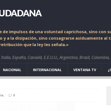
 de impulsos de una voluntad caprichosa, sino con su
io y a la disipación, sino consagrarse asiduamente al 
etribución que la ley les señala.»
Italia, España, Canadá, E.E.U.U., Argentina, Brasil, Colombia,
NACIONAL
INTERNACIONAL
VENTANA TV
¿
ía
,
0