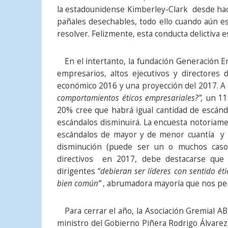
la estadounidense Kimberley-Clark desde hac
pañales desechables, todo ello cuando aún est
resolver. Felizmente, esta conducta delictiva e
En el intertanto, la fundación Generación E
empresarios, altos ejecutivos y directore
económico 2016 y una proyección del 2017. A l
comportamientos éticos empresariales?”,
un 11
20% cree que habrá igual cantidad de escánd
escándalos disminuirá. La encuesta notoriam
escándalos de mayor y de menor cuantía y n
disminución (puede ser un o muchos cas
directivos en 2017, debe destacarse que
dirigentes “
debieran ser líderes con sentido é
bien común”
, abrumadora mayoría que nos per
Para cerrar el año, la Asociación Gremial A
ministro del Gobierno Piñera Rodrigo Álvarez