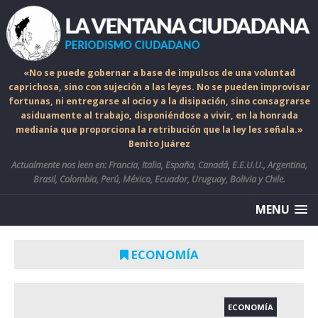
«No se puede gobernar a base de impulsos de una voluntad
caprichosa, sino con sujeción a las leyes. No se pueden improvisar
fortunas, ni entregarse al ocio y a la disipación, sino consagrarse
asiduamente al trabajo, disponiéndose a vivir, en la honrada
medianía que proporciona la retribución que la ley les señala.»
Benito Juárez
Actualmente nos leen en: Francia, Italia, España, Canadá, E.E.U.U., Argentina,
Brasil, Colombia, Perú, México, Ecuador, Uruguay, Bolivia y Chile.
MENU
ECONOMÍA
ECONOMÍA